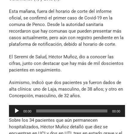
Esta mañana, fuera del horario de corte del informe
oficial, se confirmó el primer caso de Covid-19 en la
comuna de Penco. Desde la autoridad sanitaria
recordaron que hay comunas que pueden presentar más
casos actualmente, pero aún con registro pendiente en la
plataforma de notificación, debido al horario de corte.
El Seremi de Salud, Héctor Muñoz, dio a conocer las
cifras, junto con destacar que hay más de mil doscientos
pacientes en seguimiento.
Asimismo, indicó que dos pacientes ya fueron dados de
alta clínica: uno de Laja, masculino, de 38 años; y otro en
Concepción, masculino, de 32 años.
Reproductor
00:00
00:00
de
Sobre los 34 pacientes que aún permanecen
audio
hospitalizados, Héctor Muñoz detalló que diez se
encuentran en UCI y dos en UTI, tres en estado grave y el