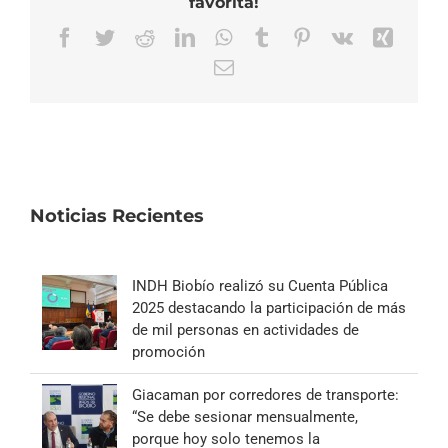
favorita!
Facebook
Twitter
Reddit
LinkedIn
WhatsApp
Tumblr
Pinterest
Vk
Xing
Correo
electrónico
Noticias Recientes
INDH Biobío realizó su Cuenta Pública
2025 destacando la participación de más
de mil personas en actividades de
promoción
Giacaman por corredores de transporte:
“Se debe sesionar mensualmente,
porque hoy solo tenemos la