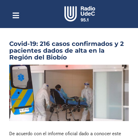
Saltar
al
contenido
Toggle
Escuchar Radio UdeC
Navigation
en vivo
Quiénes Somos
Covid-19: 216 casos confirmados y 2
pacientes dados de alta en la
Programación
Región del Biobío
Podcast
Ver
imagen
Noticias
más
grande
Reportajes
Columnas
Música Clásica
Especiales
De acuerdo con el informe oficial dado a conocer este