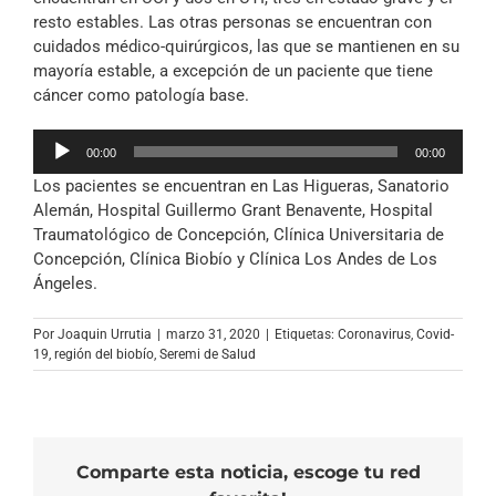
resto estables. Las otras personas se encuentran con
cuidados médico-quirúrgicos, las que se mantienen en su
mayoría estable, a excepción de un paciente que tiene
cáncer como patología base.
Reproductor
00:00
00:00
de
Los pacientes se encuentran en Las Higueras, Sanatorio
audio
Alemán, Hospital Guillermo Grant Benavente, Hospital
Traumatológico de Concepción, Clínica Universitaria de
Concepción, Clínica Biobío y Clínica Los Andes de Los
Ángeles.
Por
Joaquin Urrutia
|
marzo 31, 2020
|
Etiquetas:
Coronavirus
,
Covid-
19
,
región del biobío
,
Seremi de Salud
Comparte esta noticia, escoge tu red