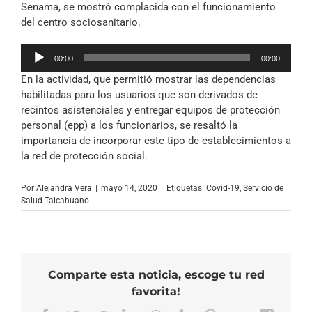
Senama, se mostró complacida con el funcionamiento
del centro sociosanitario.
Reproductor
00:00
00:00
de
En la actividad, que permitió mostrar las dependencias
audio
habilitadas para los usuarios que son derivados de
recintos asistenciales y entregar equipos de protección
personal (epp) a los funcionarios, se resaltó la
importancia de incorporar este tipo de establecimientos a
la red de protección social.
Por
Alejandra Vera
|
mayo 14, 2020
|
Etiquetas:
Covid-19
,
Servicio de
Salud Talcahuano
Comparte esta noticia, escoge tu red
favorita!