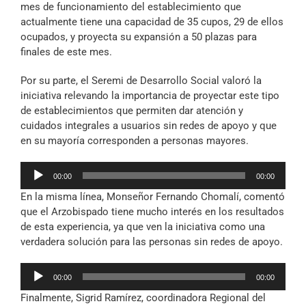
mes de funcionamiento del establecimiento que
actualmente tiene una capacidad de 35 cupos, 29 de ellos
ocupados, y proyecta su expansión a 50 plazas para
finales de este mes.
Por su parte, el Seremi de Desarrollo Social valoró la
iniciativa relevando la importancia de proyectar este tipo
de establecimientos que permiten dar atención y
cuidados integrales a usuarios sin redes de apoyo y que
en su mayoría corresponden a personas mayores.
Reproductor
00:00
00:00
de
En la misma línea, Monseñor Fernando Chomalí, comentó
audio
que el Arzobispado tiene mucho interés en los resultados
de esta experiencia, ya que ven la iniciativa como una
verdadera solución para las personas sin redes de apoyo.
Reproductor
00:00
00:00
de
Finalmente, Sigrid Ramírez, coordinadora Regional del
audio