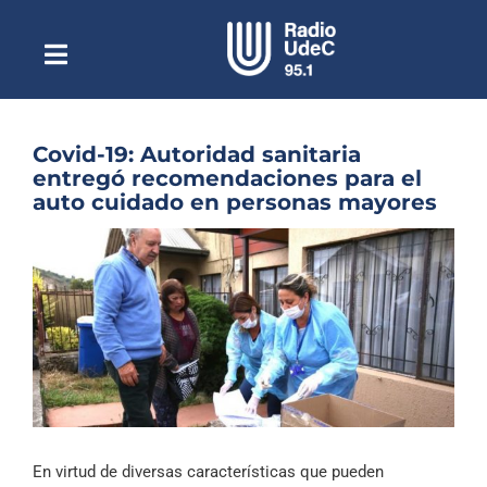
Saltar
al
contenido
Toggle
Escuchar Radio UdeC
Navigation
en vivo
Quiénes Somos
Covid-19: Autoridad sanitaria
entregó recomendaciones para el
Programación
auto cuidado en personas mayores
Podcast
Ver
imagen
Noticias
más
grande
Reportajes
Columnas
Música Clásica
Especiales
En virtud de diversas características que pueden