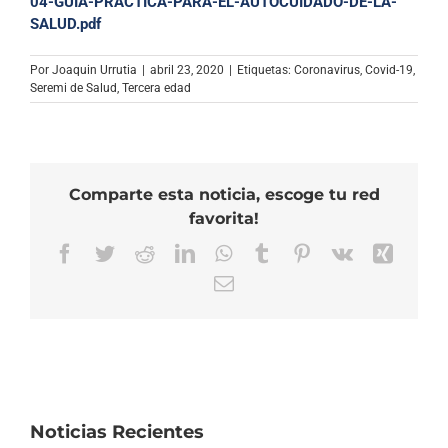
04-GUIA-PRACTICA-PARA-EL-AUTOCUIDADO-DE-LA-
SALUD.pdf
Por
Joaquin Urrutia
|
abril 23, 2020
|
Etiquetas:
Coronavirus
,
Covid-19
,
Seremi de Salud
,
Tercera edad
Comparte esta noticia, escoge tu red
favorita!
Facebook
Twitter
Reddit
LinkedIn
WhatsApp
Tumblr
Pinterest
Vk
Xing
Correo
electrónico
Noticias Recientes