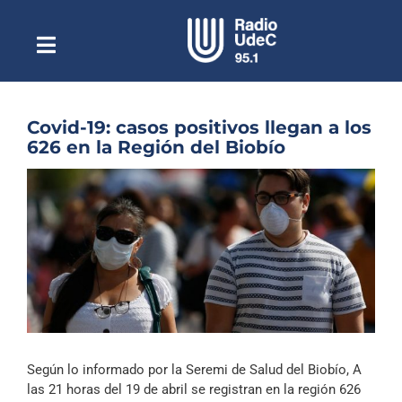
Saltar
al
contenido
Toggle
Escuchar Radio UdeC
Navigation
en vivo
Quiénes Somos
Covid-19: casos positivos llegan a los
626 en la Región del Biobío
Programación
Ver
Podcast
imagen
más
Noticias
grande
Reportajes
Columnas
Música Clásica
Según lo informado por la Seremi de Salud del Biobío, A
Especiales
las 21 horas del 19 de abril se registran en la región 626