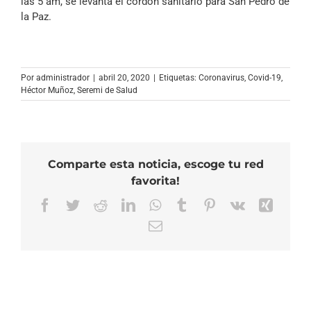
las 5 am, se levanta el cordón sanitario para San Pedro de
la Paz.
Por
administrador
|
abril 20, 2020
|
Etiquetas:
Coronavirus
,
Covid-19
,
Héctor Muñoz
,
Seremi de Salud
Comparte esta noticia, escoge tu red
favorita!
Facebook
Twitter
Reddit
LinkedIn
WhatsApp
Tumblr
Pinterest
Vk
Xing
Correo
electrónico