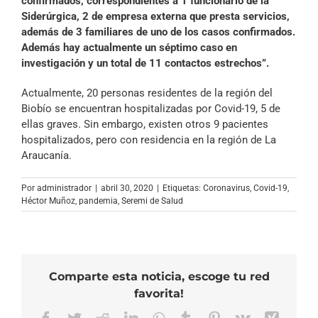
confirmados, correspondientes a 1 funcionario de la
Siderúrgica, 2 de empresa externa que presta servicios,
además de 3 familiares de uno de los casos confirmados.
Además hay actualmente un séptimo caso en
investigación y un total de 11 contactos estrechos”.
Actualmente, 20 personas residentes de la región del
Biobío se encuentran hospitalizadas por Covid-19, 5 de
ellas graves. Sin embargo, existen otros 9 pacientes
hospitalizados, pero con residencia en la región de La
Araucanía.
Por
administrador
|
abril 30, 2020
|
Etiquetas:
Coronavirus
,
Covid-19
,
Héctor Muñoz
,
pandemia
,
Seremi de Salud
Comparte esta noticia, escoge tu red
favorita!
Facebook
Twitter
Reddit
LinkedIn
WhatsApp
Tumblr
Pinterest
Vk
Xing