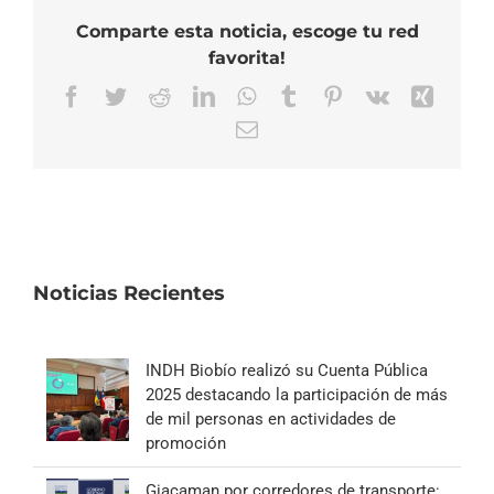
Comparte esta noticia, escoge tu red
favorita!
Facebook
Twitter
Reddit
LinkedIn
WhatsApp
Tumblr
Pinterest
Vk
Xing
Correo
electrónico
Noticias Recientes
INDH Biobío realizó su Cuenta Pública
2025 destacando la participación de más
de mil personas en actividades de
promoción
Giacaman por corredores de transporte: