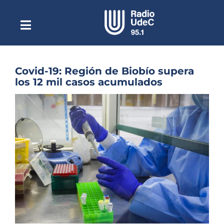
Saltar
al
contenido
Toggle
Escuchar Radio UdeC
Navigation
en vivo
Quiénes Somos
Covid-19: Región de Biobío supera
los 12 mil casos acumulados
Programación
Ver
Podcast
imagen
más
Noticias
grande
Reportajes
Columnas
Música Clásica
Especiales