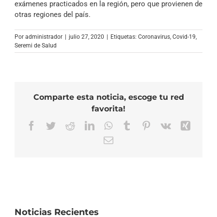
exámenes practicados en la región, pero que provienen de
otras regiones del país.
Por
administrador
|
julio 27, 2020
|
Etiquetas:
Coronavirus
,
Covid-19
,
Seremi de Salud
Comparte esta noticia, escoge tu red
favorita!
Facebook
Twitter
Reddit
LinkedIn
WhatsApp
Tumblr
Pinterest
Vk
Xing
Correo
electrónico
Noticias Recientes