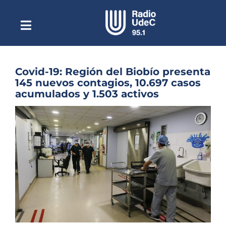
Saltar
al
contenido
Toggle
Escuchar Radio UdeC
Navigation
en vivo
Quiénes Somos
Covid-19: Región del Biobío presenta
145 nuevos contagios, 10.697 casos
Programación
acumulados y 1.503 activos
Podcast
Ver
imagen
Noticias
más
grande
Reportajes
Columnas
Música Clásica
Especiales