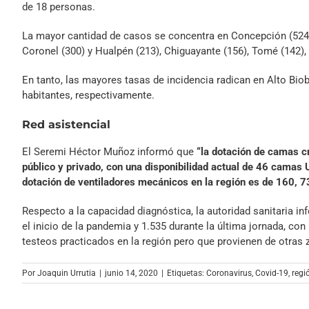
de 18 personas.
La mayor cantidad de casos se concentra en Concepción (524),
Coronel (300) y Hualpén (213), Chiguayante (156), Tomé (142), 
En tanto, las mayores tasas de incidencia radican en Alto Biob
habitantes, respectivamente.
Red asistencial
El Seremi Héctor Muñoz informó que
“la dotación de camas c
público y privado, con una disponibilidad actual de 46 camas
dotación de ventiladores mecánicos en la región es de 160, 73
Respecto a la capacidad diagnóstica, la autoridad sanitaria i
el inicio de la pandemia y 1.535 durante la última jornada, co
testeos practicados en la región pero que provienen de otras 
Por
Joaquin Urrutia
|
junio 14, 2020
|
Etiquetas:
Coronavirus
,
Covid-19
,
regi