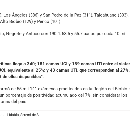
 Los Ángeles (386) y San Pedro de la Paz (311), Talcahuano (303),
Alto Biobío (129) y Penco (101).
ío, Negrete y Antuco con 190.4, 58.5 y 55.7 casos por cada 10 mil
ríticas llega a 340; 181 camas UCI y 159 camas UTI entre el sist
 UCI, equivalente al 25%; y 43 camas UTI, que corresponden al 27%.
 de ellos disponibles”
.
nformó de 55 mil 141 exámenes practicados en la Región del Biobío
n un porcentaje de positividad acumulado del 7%, sin considerar los
zonas del país.
ón del biobío
,
Seremi de Salud