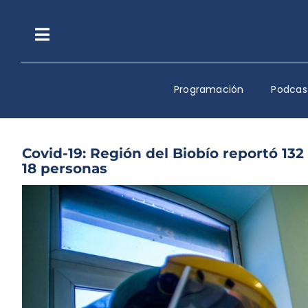
Saltar
al
contenido
Toggle
Navigation
Programación
Podcas
Covid-19: Región del Biobío reportó 132 
18 personas
Ver
imagen
más
grande