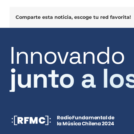
Comparte esta noticia, escoge tu red favorita!
Innovando
junto a lo