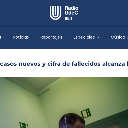
Escuchar Radio UdeC
en vivo
t
Noticias
Reportajes
Especiales
Música 
Quiénes Somos
Programación
Podcast
casos nuevos y cifra de fallecidos alcanza 
Noticias
Reportajes
Columnas
Música Clásica
Especiales