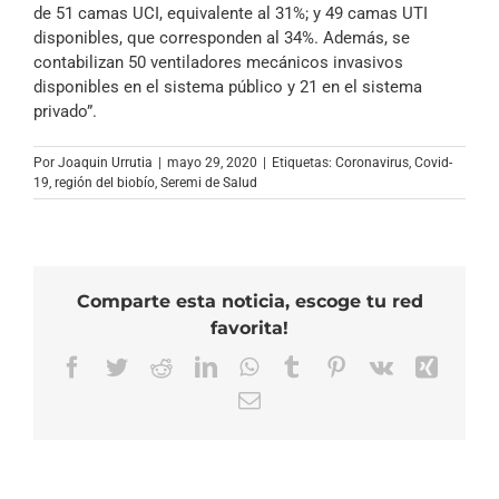
de 51 camas UCI, equivalente al 31%; y 49 camas UTI
disponibles, que corresponden al 34%. Además, se
contabilizan 50 ventiladores mecánicos invasivos
disponibles en el sistema público y 21 en el sistema
privado”.
Por
Joaquin Urrutia
|
mayo 29, 2020
|
Etiquetas:
Coronavirus
,
Covid-
19
,
región del biobío
,
Seremi de Salud
Comparte esta noticia, escoge tu red
favorita!
Facebook
Twitter
Reddit
LinkedIn
WhatsApp
Tumblr
Pinterest
Vk
Xing
Correo
electrónico