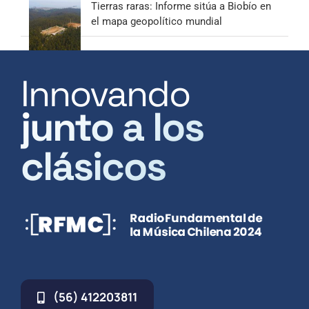
Tierras raras: Informe sitúa a Biobío en
el mapa geopolítico mundial
Innovando
junto a los
clásicos
(56) 412203811