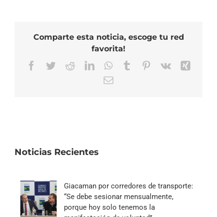
Comparte esta noticia, escoge tu red
favorita!
Facebook
Twitter
Reddit
LinkedIn
WhatsApp
Tumblr
Pinterest
Vk
Xing
Correo
electrónico
Noticias Recientes
Giacaman por corredores de transporte:
“Se debe sesionar mensualmente,
porque hoy solo tenemos la