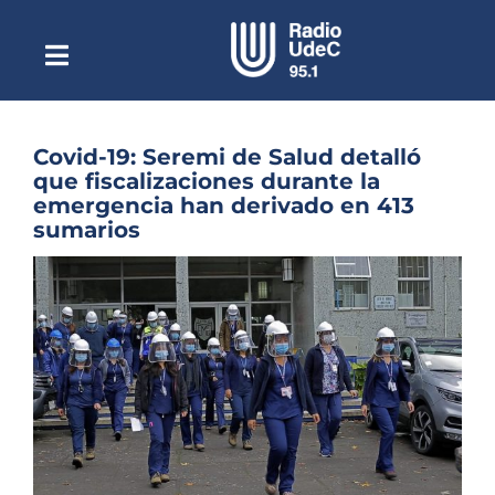
Saltar
al
contenido
Toggle
Escuchar Radio UdeC
Navigation
en vivo
Quiénes Somos
Covid-19: Seremi de Salud detalló
que fiscalizaciones durante la
Programación
emergencia han derivado en 413
sumarios
Podcast
Ver
Noticias
imagen
más
Reportajes
grande
Columnas
Música Clásica
Especiales