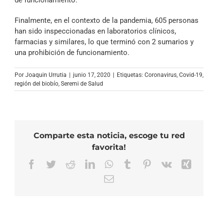
Finalmente, en el contexto de la pandemia, 605 personas
han sido inspeccionadas en laboratorios clínicos,
farmacias y similares, lo que terminó con 2 sumarios y
una prohibición de funcionamiento.
Por
Joaquin Urrutia
|
junio 17, 2020
|
Etiquetas:
Coronavirus
,
Covid-19
,
región del biobío
,
Seremi de Salud
Comparte esta noticia, escoge tu red
favorita!
Facebook
Twitter
Reddit
LinkedIn
WhatsApp
Tumblr
Pinterest
Vk
Xing
Correo
electrónico