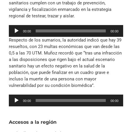
sanitarios cumplen con un trabajo de prevención,
vigilancia y fiscalización enmarcado en la estrategia
regional de testear, trazar y aislar.
Reproductor
00:00
00:00
de
Respecto de los sumarios, la autoridad indicó que hay 39
audio
resueltos, con 23 multas económicas que van desde las
0,5 a las 70 UTM. Muñoz recordó que “tras una infracción
a las disposiciones que rigen bajo el actual escenario
sanitario hay un efecto negativo en la salud de la
población, que puede finalizar en un cuadro grave e
incluso la muerte de una persona con mayor
vulnerabilidad por su condición biomédica”.
Reproductor
00:00
00:00
de
audio
Accesos a la región