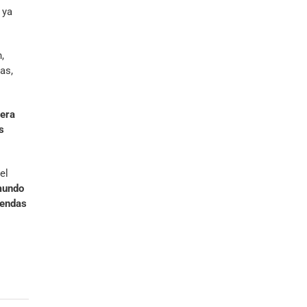
 ya
,
as,
pera
s
el
mundo
iendas