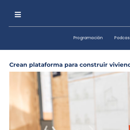
Saltar
al
contenido
Toggle
Navigation
Programación
Podcas
Crean plataforma para construir vivien
Ver
imagen
más
grande