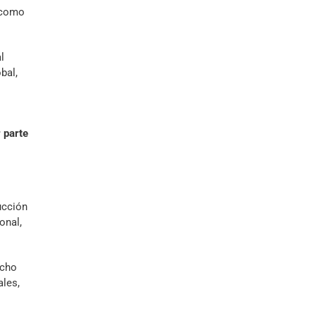
s como
l
bal,
 parte
ucción
onal,
ocho
ales,