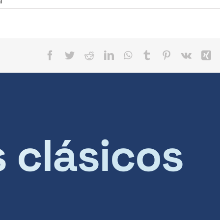
l
Facebook
Twitter
Reddit
LinkedIn
WhatsApp
Tumblr
Pinterest
Vk
X
s clásicos