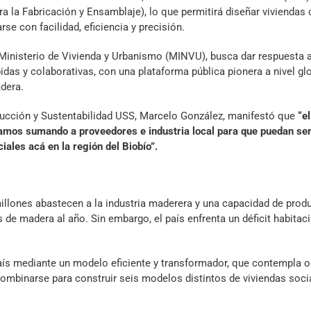
a la Fabricación y Ensamblaje), lo que permitirá diseñar vivienda
se con facilidad, eficiencia y precisión.
l Ministerio de Vivienda y Urbanismo (MINVU), busca dar respuesta a
idas y colaborativas, con una plataforma pública pionera a nivel glo
adera.
trucción y Sustentabilidad USS, Marcelo González, manifestó que
“el
tamos sumando a proveedores e industria local para que puedan ser
iales acá en la región del Biobío”.
illones abastecen a la industria maderera y una capacidad de prod
 de madera al año. Sin embargo, el país enfrenta un déficit habitaci
ís mediante un modelo eficiente y transformador, que contempla 
mbinarse para construir seis modelos distintos de viviendas soci