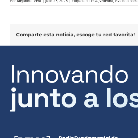
Por
Alejandra Vera
|
julio 25, 2025
|
Etiquetas:
LEGO
,
vivienda
,
vivienda socia
Comparte esta noticia, escoge tu red favorita!
Innovando
junto a lo