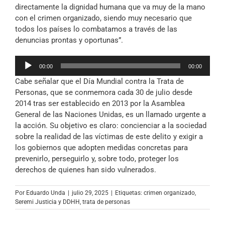
directamente la dignidad humana que va muy de la mano
con el crimen organizado, siendo muy necesario que
todos los países lo combatamos a través de las
denuncias prontas y oportunas”.
Reproductor
00:00
00:00
de
Cabe señalar que el Día Mundial contra la Trata de
audio
Personas, que se conmemora cada 30 de julio desde
2014 tras ser establecido en 2013 por la Asamblea
General de las Naciones Unidas, es un llamado urgente a
la acción. Su objetivo es claro: concienciar a la sociedad
sobre la realidad de las víctimas de este delito y exigir a
los gobiernos que adopten medidas concretas para
prevenirlo, perseguirlo y, sobre todo, proteger los
derechos de quienes han sido vulnerados.
Por
Eduardo Unda
|
julio 29, 2025
|
Etiquetas:
crimen organizado
,
Seremi Justicia y DDHH
,
trata de personas