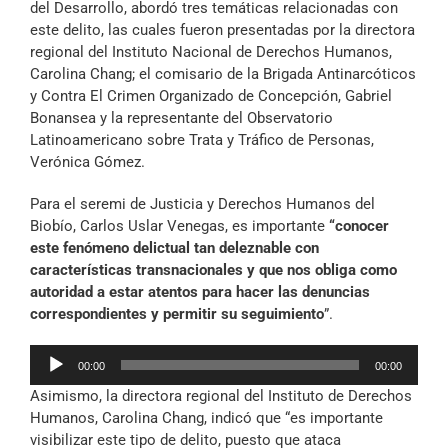
del Desarrollo, abordó tres temáticas relacionadas con
este delito, las cuales fueron presentadas por la directora
regional del Instituto Nacional de Derechos Humanos,
Carolina Chang; el comisario de la Brigada Antinarcóticos
y Contra El Crimen Organizado de Concepción, Gabriel
Bonansea y la representante del Observatorio
Latinoamericano sobre Trata y Tráfico de Personas,
Verónica Gómez.
Para el seremi de Justicia y Derechos Humanos del
Biobío, Carlos Uslar Venegas, es importante
“conocer
este fenómeno delictual tan deleznable con
características transnacionales y que nos obliga como
autoridad a estar atentos para hacer las denuncias
correspondientes y permitir su seguimiento
”.
Reproductor
00:00
00:00
de
Asimismo, la directora regional del Instituto de Derechos
audio
Humanos, Carolina Chang, indicó que “es importante
visibilizar este tipo de delito, puesto que ataca