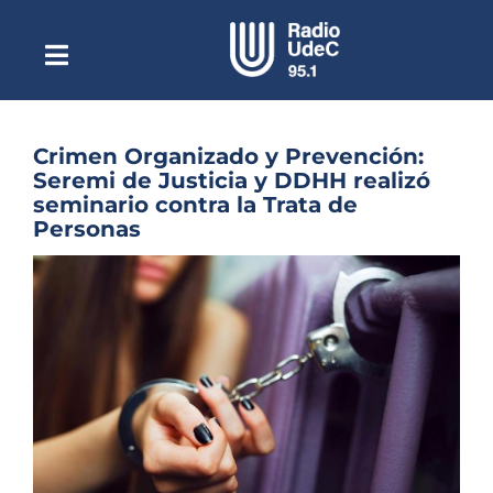
Saltar
al
contenido
Toggle
Escuchar Radio UdeC
Navigation
en vivo
Quiénes Somos
Crimen Organizado y Prevención:
Seremi de Justicia y DDHH realizó
Programación
seminario contra la Trata de
Personas
Podcast
Ver
Noticias
imagen
más
Reportajes
grande
Columnas
Música Clásica
Especiales