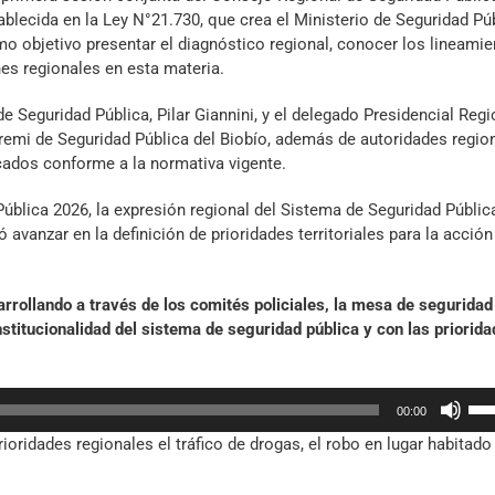
blecida en la Ley N°21.730, que crea el Ministerio de Seguridad Púb
o objetivo presentar el diagnóstico regional, conocer los lineami
nes regionales en esta materia.
e Seguridad Pública, Pilar Giannini, y el delegado Presidencial Regi
seremi de Seguridad Pública del Biobío, además de autoridades regio
ocados conforme a la normativa vigente.
Pública 2026, la expresión regional del Sistema de Seguridad Públic
 avanzar en la definición de prioridades territoriales para la acción
rrollando a través de los comités policiales, la mesa de seguridad
nstitucionalidad del sistema de seguridad pública y con las priorid
Util
00:00
las
ioridades regionales el tráfico de drogas, el robo en lugar habitado
tec
de