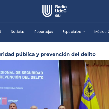
Escuchar Radio UdeC
en vivo
t
Noticias
Reportajes
Especiales
Música 
Quiénes Somos
Programación
Podcast
ridad pública y prevención del delito
Noticias
Reportajes
Columnas
Música Clásica
Especiales