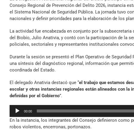
Consejo Regional de Prevención del Delito 2026, instancia esta
el Sistema Nacional de Seguridad Pública. La jornada tuvo com
nacionales y definir prioridades para la elaboración de los pla
La actividad fue encabezada en conjunto por la subsecretaria d
del Biobío, Julio Anativia, y contó con la participación de la 
policiales, sectoriales y representantes institucionales conv
Durante la sesión se presentó el Plan Operativo de Seguridad 
una síntesis del diagnóstico regional, información que permitió
coordinada del Estado.
El delegado Anativia destacó que “
el trabajo que estamos desa
escolar y otras instancias regionales están alineados con la i
definidas por el Gobierno
”.
Reproductor
00:00
de
En la instancia, los integrantes del Consejo definieron como pr
audio
robos violentos, encerronas, portonazos.