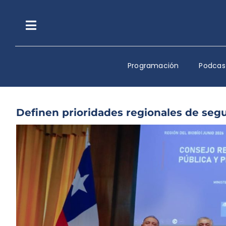
Saltar
al
contenido
Toggle
Navigation
Programación
Podcas
Definen prioridades regionales de segu
Ver
imagen
más
grande