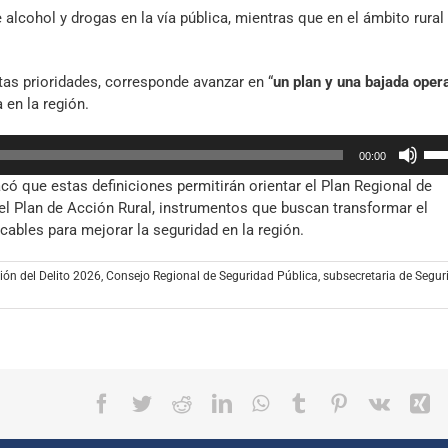
fle
alcohol y drogas en la vía pública, mientras que en el ámbito rural
arr
par
aum
tas prioridades, corresponde avanzar en “
un plan y una bajada oper
o
en la región.
dis
el
Util
vol
00:00
las
có que estas definiciones permitirán orientar el Plan Regional de
tec
 el Plan de Acción Rural, instrumentos que buscan transformar el
de
icables para mejorar la seguridad en la región.
fle
arr
par
ión del Delito 2026
,
Consejo Regional de Seguridad Pública
,
subsecretaria de Segur
aum
o
dis
el
vol
Facebook
Twitter
Reddit
LinkedIn
WhatsApp
Tumblr
Pinterest
Vk
X