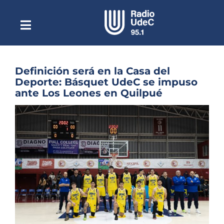
Saltar
al
contenido
Toggle
Escuchar Radio UdeC
Navigation
en vivo
Quiénes Somos
Definición será en la Casa del
Deporte: Básquet UdeC se impuso
Programación
ante Los Leones en Quilpué
Podcast
Ver
imagen
Noticias
más
grande
Reportajes
Columnas
Música Clásica
Especiales