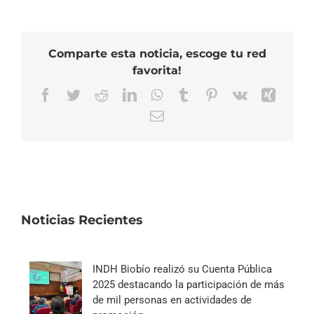
Comparte esta noticia, escoge tu red
favorita!
Facebook
Twitter
Reddit
LinkedIn
WhatsApp
Tumblr
Pinterest
Vk
Xing
Correo
electrónico
Noticias Recientes
INDH Biobío realizó su Cuenta Pública
2025 destacando la participación de más
de mil personas en actividades de