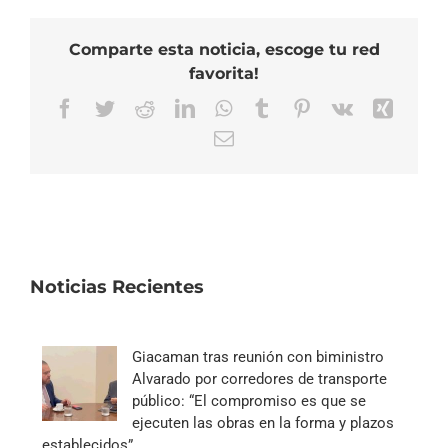
Comparte esta noticia, escoge tu red
favorita!
Facebook
Twitter
Reddit
LinkedIn
WhatsApp
Tumblr
Pinterest
Vk
Xing
Correo
electrónico
Noticias Recientes
Giacaman tras reunión con biministro
Alvarado por corredores de transporte
público: “El compromiso es que se
ejecuten las obras en la forma y plazos
establecidos”