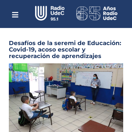
Saltar
al
contenido
Toggle
Escuchar Radio UdeC
Navigation
en vivo
Quiénes Somos
Desafíos de la seremi de Educación:
Covid-19, acoso escolar y
Programación
recuperación de aprendizajes
Podcast
Ver
imagen
Noticias
más
grande
Reportajes
Columnas
Música Clásica
Especiales