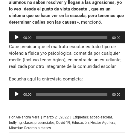
alumnos no saben resolver y llegan a las agresiones, yo
lo veo -desde el punto de vista docente-, que es un
síntoma que se hace ver en la escuela, pero tenemos que
determinar cuáles son las causas»
, mencionó.
Reproductor
00:00
00:00
de
Cabe precisar que el maltrato escolar es todo tipo de
audio
violencia física y/o psicológica, cometida por cualquier
medio (incluso tecnológico), en contra de un estudiante,
realizada por otro integrante de la comunidad escolar.
Escucha aquí la entrevista completa:
Reproductor
00:00
00:00
de
audio
Por
Alejandra Vera
|
marzo 21, 2022
|
Etiquetas:
acoso escolar
,
bullying
,
clases presenciales
,
Covid-19
,
Educación
,
Héctor Aguilera
,
Mineduc
,
Retorno a clases