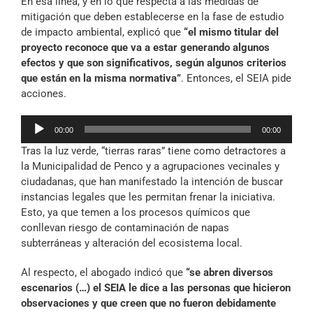
En esa línea, y en lo que respecta a las medidas de
mitigación que deben establecerse en la fase de estudio
de impacto ambiental, explicó que
“el mismo titular del
proyecto reconoce que va a estar generando algunos
efectos y que son significativos, según algunos criterios
que están en la misma normativa”
. Entonces, el SEIA pide
acciones.
Reproductor
00:00
00:00
de
Tras la luz verde, “tierras raras” tiene como detractores a
audio
la Municipalidad de Penco y a agrupaciones vecinales y
ciudadanas, que han manifestado la intención de buscar
instancias legales que les permitan frenar la iniciativa.
Esto, ya que temen a los procesos químicos que
conllevan riesgo de contaminación de napas
subterráneas y alteración del ecosistema local.
Al respecto, el abogado indicó que
“se abren diversos
escenarios (…) el SEIA le dice a las personas que hicieron
observaciones y que creen que no fueron debidamente