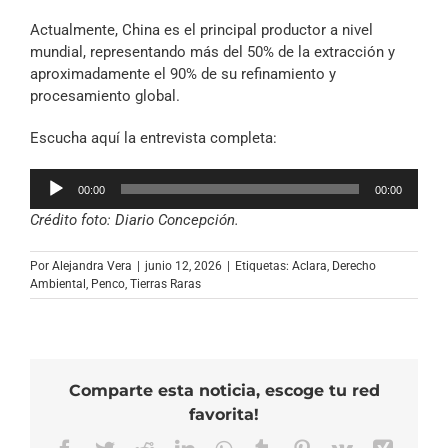
Actualmente, China es el principal productor a nivel
mundial, representando más del 50% de la extracción y
aproximadamente el 90% de su refinamiento y
procesamiento global.
Escucha aquí la entrevista completa:
Reproductor
00:00
00:00
de
Crédito foto: Diario Concepción.
audio
Por
Alejandra Vera
|
junio 12, 2026
|
Etiquetas:
Aclara
,
Derecho
Ambiental
,
Penco
,
Tierras Raras
Comparte esta noticia, escoge tu red
favorita!