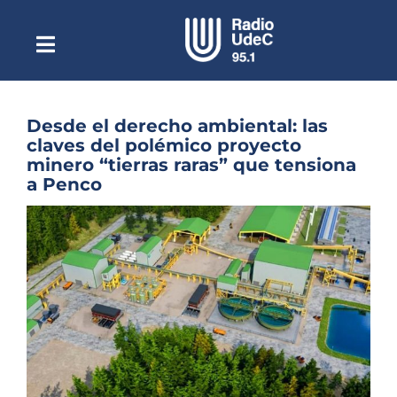
Saltar
al
contenido
Toggle
Escuchar Radio UdeC
Navigation
en vivo
Quiénes Somos
Desde el derecho ambiental: las
claves del polémico proyecto
Programación
minero “tierras raras” que tensiona
a Penco
Podcast
Ver
Noticias
imagen
más
Reportajes
grande
Columnas
Música Clásica
Especiales