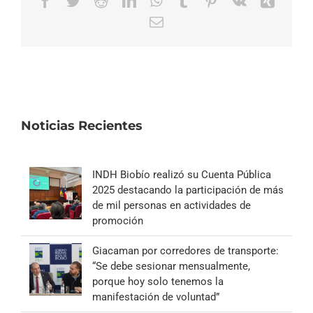
Facebook
Twitter
Reddit
LinkedIn
WhatsApp
Tumblr
Pinterest
Vk
Xing
Correo
electrónico
Noticias Recientes
INDH Biobío realizó su Cuenta Pública
2025 destacando la participación de más
de mil personas en actividades de
promoción
Giacaman por corredores de transporte:
“Se debe sesionar mensualmente,
porque hoy solo tenemos la
manifestación de voluntad”