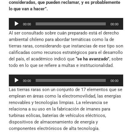
consideradas, que pueden reclamar, y es probablemente
lo que van a hacer”.
Reproductor
00:00
00:00
de
Al ser consultado sobre cuán preparado está el derecho
audio
ambiental chileno para abordar temáticas como la de
tierras raras, considerando que instancias de ese tipo son
calificadas como recursos estratégicos para el desarrollo
del país, el académico indicó que
“se ha avanzado”
, sobre
todo en lo que se refiere a multas e institucionalidad.
Reproductor
00:00
00:00
de
Las tierras raras son un conjunto de 17 elementos que se
audio
emplean en áreas como la electromovilidad, las energías
renovables y tecnologías limpias. La relevancia se
relaciona a su uso en la fabricación de imanes para
turbinas eólicas, baterías de vehículos eléctricos,
dispositivos de almacenamiento de energía y
componentes electrónicos de alta tecnología.