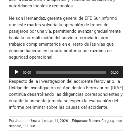
autoridades locales y regionales.
Nelson Hernández, gerente general de EFE Sur, informó
que este martes volvería la operación de trenes de
pasajeros por una vía, permitiendo avanzar gradualmente
hacia la normalización del servicio ferroviario, con
trabajos complementarios en el resto de las vías que
deberán hacerse en horario nocturno por razones de
seguridad operacional.
Reproductor
00:00
00:00
de
Respecto de la investigación del accidente ferroviario, la
audio
Unidad de Investigación de Accidentes Ferroviarios (UIAF)
continúa desarrollando las diligencias correspondientes y
durante la presente jornada se espera la evacuación del
informe preliminar sobre las causas del accidente.
Por
Joaquin Urrutia
|
mayo 11, 2026
|
Etiquetas:
Biotren
,
Chiguayante
,
desrielo
,
EFE Sur