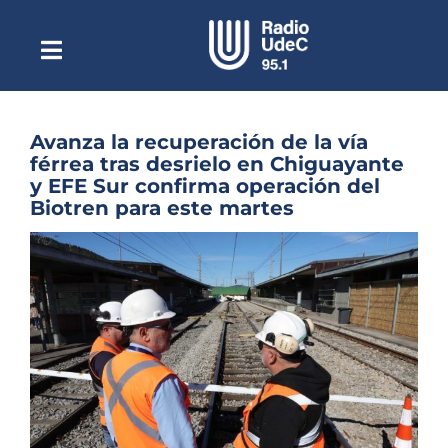
Saltar
al
contenido
Toggle
Escuchar Radio UdeC
Navigation
en vivo
Quiénes Somos
Avanza la recuperación de la vía
férrea tras desrielo en Chiguayante
Programación
y EFE Sur confirma operación del
Biotren para este martes
Podcast
Ver
Noticias
imagen
más
Reportajes
grande
Columnas
Música Clásica
Especiales