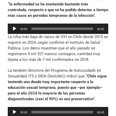
“la enfermedad se ha mantenido bastante más
controlada, respecto a que se ha podido detectar a tiempo
más casos en periodos tempranos de la infección”.
Reproductor
00:00
00:00
de
La cifra más baja de casos de VIH en Chile desde 2015 se
audio
registró en 2024, según confirmó el Instituto de Salud
Pública. Los datos muestran que el año pasado se
registraron 4 mil 327 nuevos contagios, cantidad muy
lejana a los más de 7 mil confirmados en 2018.
La también directora del Programa de Autocuidado en
Sexualidad, ITS y SIDA (SexUdeC) indicó que
“Chile sigue
teniendo una deuda muy importante respecto a la
educación sexual temprana, puesto que –por ejemplo–
para el año 2024 la mayoría de las personas
diagnosticadas (casi el 90%) no usó preservativo”.
Reproductor
00:00
00:00
de