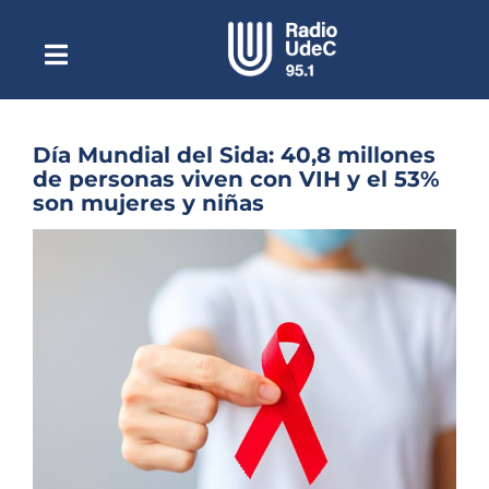
Saltar
al
contenido
Toggle
Escuchar Radio UdeC
Navigation
en vivo
Quiénes Somos
Día Mundial del Sida: 40,8 millones
de personas viven con VIH y el 53%
Programación
son mujeres y niñas
Podcast
Ver
imagen
Noticias
más
grande
Reportajes
Columnas
Música Clásica
Especiales