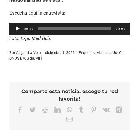
riesgo millones de vidas”.
Escucha aquí la entrevista:
Reproductor
00:00
00:00
de
Foto: Expo Med Hub.
audio
Por
Alejandra Vera
|
diciembre 1, 2025
|
Etiquetas:
Medicina UdeC
,
ONUSIDA
,
Sida
,
VIH
Comparte esta noticia, escoge tu red
favorita!
Facebook
Twitter
Reddit
LinkedIn
WhatsApp
Tumblr
Pinterest
Vk
Xing
Correo
electrónico