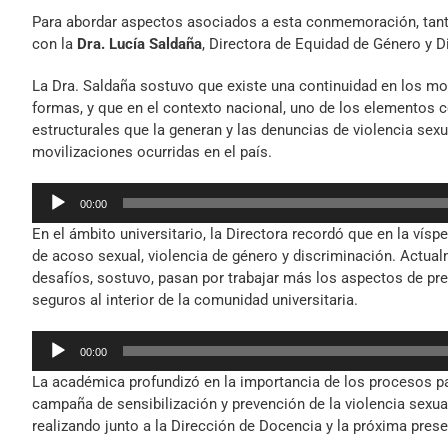
Para abordar aspectos asociados a esta conmemoración, tanto
con la
Dra. Lucía Saldaña
, Directora de Equidad de Género y D
La Dra. Saldaña sostuvo que existe una continuidad en los m
formas, y que en el contexto nacional, uno de los elementos cen
estructurales que la generan y las denuncias de violencia sex
movilizaciones ocurridas en el país.
Reproductor
00:00
de
En el ámbito universitario, la Directora recordó que en la ví
audio
de acoso sexual, violencia de género y discriminación. Actual
desafíos, sostuvo, pasan por trabajar más los aspectos de pr
seguros al interior de la comunidad universitaria.
Reproductor
00:00
de
La académica profundizó en la importancia de los procesos par
audio
campaña de sensibilización y prevención de la violencia sexua
realizando junto a la Dirección de Docencia y la próxima pre