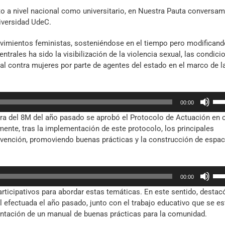
 a nivel nacional como universitario, en Nuestra Pauta conversa
iversidad UdeC.
ovimientos feministas, sosteniéndose en el tiempo pero modifican
trales ha sido la visibilización de la violencia sexual, las condici
ual contra mujeres por parte de agentes del estado en el marco de l
Util
00:00
las
spera del 8M del año pasado se aprobó el Protocolo de Actuación en
tec
mente, tras la implementación de este protocolo, los principales
de
evención, promoviendo buenas prácticas y la construcción de espa
fle
arr
par
Util
aum
00:00
las
o
ticipativos para abordar estas temáticas. En este sentido, destacó
tec
dis
l efectuada el año pasado, junto con el trabajo educativo que se es
de
el
sentación de un manual de buenas prácticas para la comunidad.
fle
vol