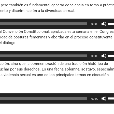
arr
, pero también es fundamental generar conciencia en torno a prácti
par
ento y discriminación a la diversidad sexual.
aum
o
Util
dis
00:00
las
el
ual Convención Constitucional, aprobada esta semana en el Congre
tec
vol
ersidad de posturas femeninas y abordar en el proceso constituyente
de
l diálogo.
fle
arr
Util
par
00:00
las
aum
ación, sino que la conmemoración de una tradición histórica de
tec
o
uchar por sus derechos. Es una fecha solemne, sostuvo, especial
de
dis
la violencia sexual es uno de los principales temas en discusión.
fle
el
arr
vol
par
aum
Util
o
00:00
las
dis
tec
el
de