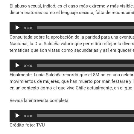
El abuso sexual, indicó, es el caso más extremo y más visible
discriminatorias como el lenguaje sexista, falta de reconocimi
Reproductor
00:00
de
Consultada sobre la aprobación de la paridad para una event
audio
Nacional, la Dra. Saldaña valoró que permitirá reflejar la div
temáticas que son vistas como secundarias y así enriquecer e
Reproductor
00:00
de
Finalmente, Lucía Saldaña recordó que el 8M no es una celebr
audio
movimientos de mujeres, que han muerto por manifestarse y l
en un contexto como el que vive Chile actualmente, en el que 
Revisa la entrevista completa
Reproductor
00:00
de
Crédito foto: TVU
audio