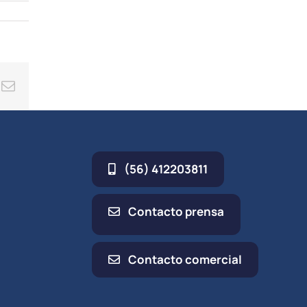
umen.
cha
iba/abajo
a
entar
ing
Correo
minuir
electrónico
umen.
(56) 412203811
Contacto prensa
Contacto comercial