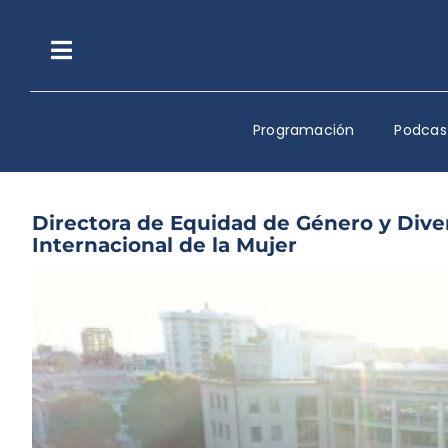
Saltar
al
contenido
Toggle
Navigation
Programación
Podcas
Directora de Equidad de Género y Div
Internacional de la Mujer
Ver
imagen
más
grande