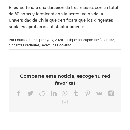
El curso tendrá una duración de tres meses, con un total
de 60 horas y terminará con la acreditación de la
Universidad de Chile que certificará que los dirigentes
sociales aprobaron satisfactoriamente.
Por
Eduardo Unda
|
mayo 7, 2020
|
Etiquetas:
capacitación online
,
dirigentes vecinales
,
Seremi de Gobierno
Comparte esta noticia, escoge tu red
favorita!
Facebook
Twitter
Reddit
LinkedIn
WhatsApp
Tumblr
Pinterest
Vk
Xing
Correo
electrónico