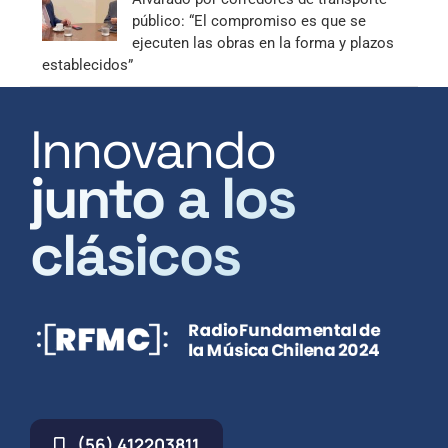
público: “El compromiso es que se
ejecuten las obras en la forma y plazos
establecidos”
Innovando
junto a los
clásicos
(56) 412203811