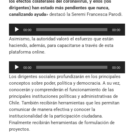
los efectos colaterales del coronavirus, y ellos (los
dirigentes) han estado más pendientes que nunca,
canalizando ayuda
» destacó la Seremi Francesca Parodi.
Reproductor
00:00
00:00
de
Asimismo, la autoridad valoró el esfuerzo que están
audio
haciendo, además, para capacitarse a través de esta
plataforma online.
Reproductor
00:00
00:00
de
Los dirigentes sociales profundizarán en los principales
audio
conceptos sobre poder, política y democracia. A su vez,
conocerán y comprenderán el funcionamiento de las
principales instituciones políticas y administrativas de
Chile. También recibirán herramientas que les permitan
comunicar de manera efectiva y conocer la
institucionalidad de la participación ciudadana.
Finalmente recibirán herramientas de formulación de
proyectos.