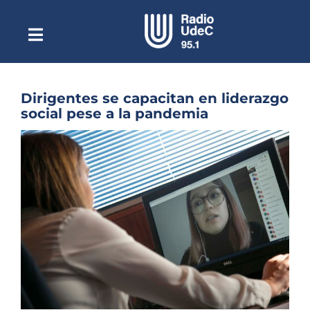
Saltar
al
contenido
Toggle
Escuchar Radio UdeC
Navigation
en vivo
Quiénes Somos
Dirigentes se capacitan en liderazgo
social pese a la pandemia
Programación
Ver
Podcast
imagen
más
Noticias
grande
Reportajes
Columnas
Música Clásica
Especiales