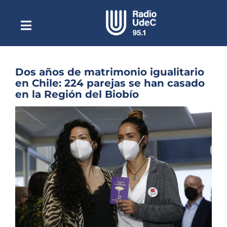
Saltar
al
contenido
Toggle
Escuchar Radio UdeC
Navigation
en vivo
Quiénes Somos
Dos años de matrimonio igualitario
en Chile: 224 parejas se han casado
Programación
en la Región del Biobío
Podcast
Ver
imagen
Noticias
más
grande
Reportajes
Columnas
Música Clásica
Especiales