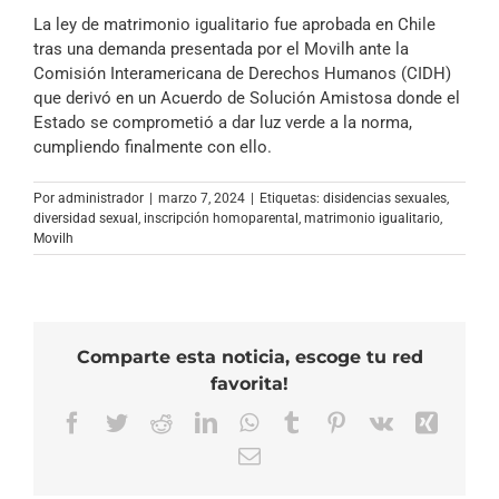
La ley de matrimonio igualitario fue aprobada en Chile
tras una demanda presentada por el Movilh ante la
Comisión Interamericana de Derechos Humanos (CIDH)
que derivó en un Acuerdo de Solución Amistosa donde el
Estado se comprometió a dar luz verde a la norma,
cumpliendo finalmente con ello.
Por
administrador
|
marzo 7, 2024
|
Etiquetas:
disidencias sexuales
,
diversidad sexual
,
inscripción homoparental
,
matrimonio igualitario
,
Movilh
Comparte esta noticia, escoge tu red
favorita!
Facebook
Twitter
Reddit
LinkedIn
WhatsApp
Tumblr
Pinterest
Vk
Xing
Correo
electrónico