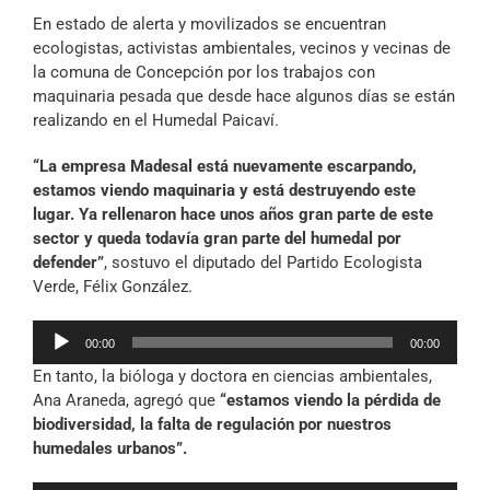
Archivo Sonoro
En estado de alerta y movilizados se encuentran
ecologistas, activistas ambientales, vecinos y vecinas de
la comuna de Concepción por los trabajos con
maquinaria pesada que desde hace algunos días se están
realizando en el Humedal Paicaví.
“La empresa Madesal está nuevamente escarpando,
estamos viendo maquinaria y está destruyendo este
lugar. Ya rellenaron hace unos años gran parte de este
sector y queda todavía gran parte del humedal por
defender”
, sostuvo el diputado del Partido Ecologista
Verde, Félix González.
Reproductor
00:00
00:00
de
En tanto, la bióloga y doctora en ciencias ambientales,
audio
Ana Araneda, agregó que
“estamos viendo la pérdida de
biodiversidad, la falta de regulación por nuestros
humedales urbanos”.