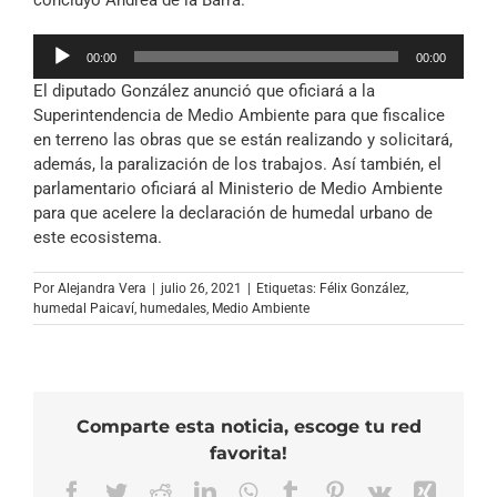
Reproductor
00:00
00:00
de
El diputado González anunció que oficiará a la
audio
Superintendencia de Medio Ambiente para que fiscalice
en terreno las obras que se están realizando y solicitará,
además, la paralización de los trabajos. Así también, el
parlamentario oficiará al Ministerio de Medio Ambiente
para que acelere la declaración de humedal urbano de
este ecosistema.
Por
Alejandra Vera
|
julio 26, 2021
|
Etiquetas:
Félix González
,
humedal Paicaví
,
humedales
,
Medio Ambiente
Comparte esta noticia, escoge tu red
favorita!
Facebook
Twitter
Reddit
LinkedIn
WhatsApp
Tumblr
Pinterest
Vk
Xing