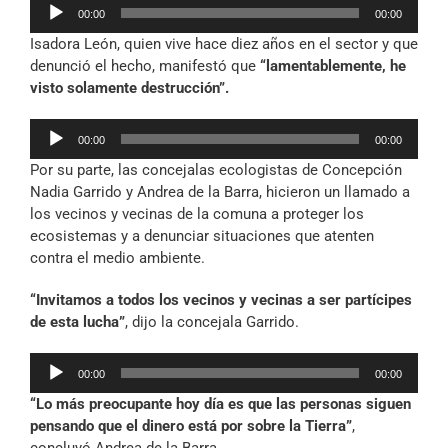
Reproductor
00:00
00:00
de
Isadora León, quien vive hace diez años en el sector y que
audio
denunció el hecho, manifestó que
“lamentablemente, he
visto solamente destrucción”.
Reproductor
00:00
00:00
de
Por su parte, las concejalas ecologistas de Concepción
audio
Nadia Garrido y Andrea de la Barra, hicieron un llamado a
los vecinos y vecinas de la comuna a proteger los
ecosistemas y a denunciar situaciones que atenten
contra el medio ambiente.
“Invitamos a todos los vecinos y vecinas a ser partícipes
de esta lucha”
, dijo la concejala Garrido.
Reproductor
00:00
00:00
de
“Lo más preocupante hoy día es que las personas siguen
audio
pensando que el dinero está por sobre la Tierra”
,
concluyó Andrea de la Barra.