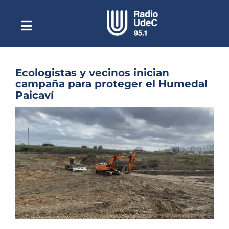
Saltar
al
contenido
Toggle
Escuchar Radio UdeC
Navigation
en vivo
Quiénes Somos
Ecologistas y vecinos inician
campaña para proteger el Humedal
Programación
Paicaví
Podcast
Ver
imagen
Noticias
más
grande
Reportajes
Columnas
Música Clásica
Especiales