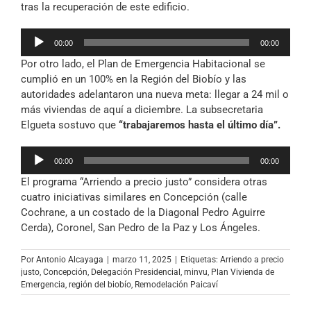
tras la recuperación de este edificio.
Reproductor
00:00
00:00
de
Por otro lado, el Plan de Emergencia Habitacional se
audio
cumplió en un 100% en la Región del Biobío y las
autoridades adelantaron una nueva meta: llegar a 24 mil o
más viviendas de aquí a diciembre. La subsecretaria
Elgueta sostuvo que
“trabajaremos hasta el último día”.
Reproductor
00:00
00:00
de
El programa “Arriendo a precio justo” considera otras
audio
cuatro iniciativas similares en Concepción (calle
Cochrane, a un costado de la Diagonal Pedro Aguirre
Cerda), Coronel, San Pedro de la Paz y Los Ángeles.
Por
Antonio Alcayaga
|
marzo 11, 2025
|
Etiquetas:
Arriendo a precio
justo
,
Concepción
,
Delegación Presidencial
,
minvu
,
Plan Vivienda de
Emergencia
,
región del biobío
,
Remodelación Paicaví