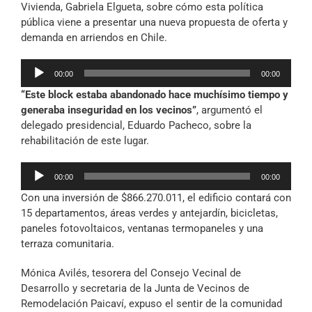
Vivienda, Gabriela Elgueta, sobre cómo esta política
pública viene a presentar una nueva propuesta de oferta y
demanda en arriendos en Chile.
Reproductor
00:00
00:00
de
“Este block estaba abandonado hace muchísimo tiempo y
audio
generaba inseguridad en los vecinos”
, argumentó el
delegado presidencial, Eduardo Pacheco, sobre la
rehabilitación de este lugar.
Reproductor
00:00
00:00
de
Con una inversión de $866.270.011, el edificio contará con
audio
15 departamentos, áreas verdes y antejardín, bicicletas,
paneles fotovoltaicos, ventanas termopaneles y una
terraza comunitaria.
Mónica Avilés, tesorera del Consejo Vecinal de
Desarrollo y secretaria de la Junta de Vecinos de
Remodelación Paicaví, expuso el sentir de la comunidad