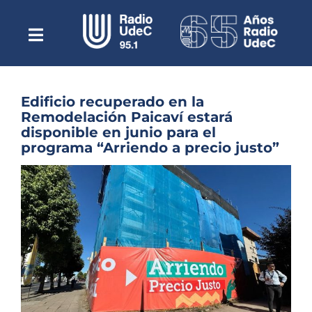
Saltar
al
contenido
Toggle
Escuchar Radio UdeC
Navigation
en vivo
Quiénes Somos
Edificio recuperado en la
Remodelación Paicaví estará
Programación
disponible en junio para el
programa “Arriendo a precio justo”
Podcast
Ver
Noticias
imagen
más
Reportajes
grande
Columnas
Música Clásica
Especiales