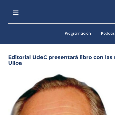
Saltar
al
contenido
Toggle
Navigation
Programación
Podcas
Editorial UdeC presentará libro con la
Ulloa
Ver
imagen
más
grande