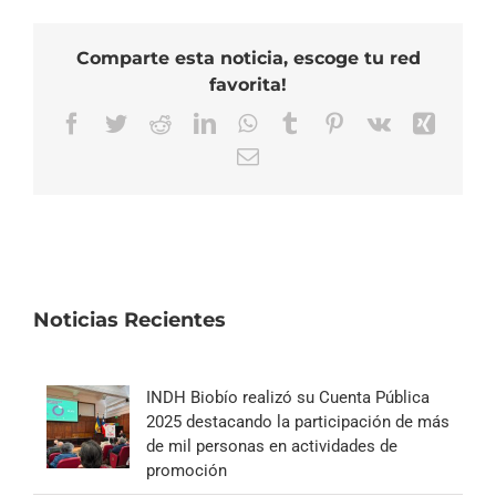
Comparte esta noticia, escoge tu red
favorita!
Facebook
Twitter
Reddit
LinkedIn
WhatsApp
Tumblr
Pinterest
Vk
Xing
Correo
electrónico
Noticias Recientes
INDH Biobío realizó su Cuenta Pública
2025 destacando la participación de más
de mil personas en actividades de
promoción