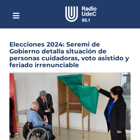
Saltar
al
contenido
Toggle
Escuchar Radio UdeC
Navigation
en vivo
Quiénes Somos
Elecciones 2024: Seremi de
Gobierno detalla situación de
Programación
personas cuidadoras, voto asistido y
feriado irrenunciable
Podcast
Ver
Noticias
imagen
más
Reportajes
grande
Columnas
Música Clásica
Especiales