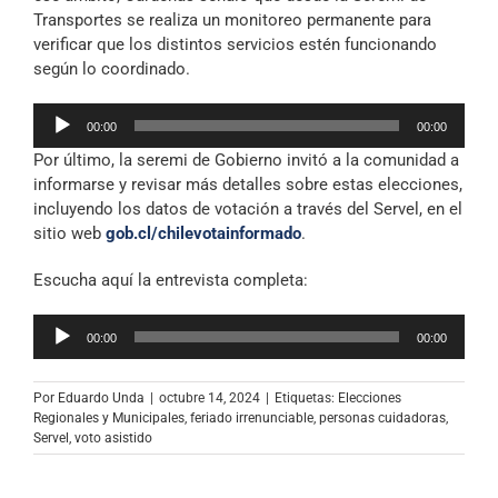
Transportes se realiza un monitoreo permanente para
verificar que los distintos servicios estén funcionando
según lo coordinado.
Reproductor
00:00
00:00
de
Por último, la seremi de Gobierno invitó a la comunidad a
audio
informarse y revisar más detalles sobre estas elecciones,
incluyendo los datos de votación a través del Servel, en el
sitio web
gob.cl/chilevotainformado
.
Escucha aquí la entrevista completa:
Reproductor
00:00
00:00
de
audio
Por
Eduardo Unda
|
octubre 14, 2024
|
Etiquetas:
Elecciones
Regionales y Municipales
,
feriado irrenunciable
,
personas cuidadoras
,
Servel
,
voto asistido