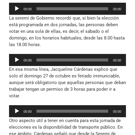
Reproductor
00:00
00:00
de
La seremi de Gobierno recordó que, si bien la elección
audio
está programada en dos jornadas, las personas deben
votar en una sola de ellas, es decir, el sábado o el
domingo, en los horarios habituales, desde las 8.00 hasta
las 18.00 horas.
Reproductor
00:00
00:00
de
En esa misma línea, Jacqueline Cárdenas explicó que
audio
solo el domingo 27 de octubre es feriado irrenunciable,
aunque será obligatorio que aquellas personas que deban
trabajar tengan un permiso de 3 horas para poder ir a
votar.
Reproductor
00:00
00:00
de
Otro aspecto útil a tener en cuenta para esta jornada de
audio
elecciones es la disponibilidad de transporte público. En
ese ámbito, Cárdenas señaló que desde la Seremi de