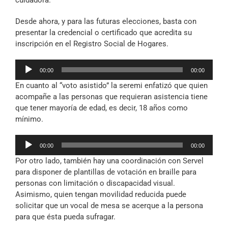
Desde ahora, y para las futuras elecciones, basta con
presentar la credencial o certificado que acredita su
inscripción en el Registro Social de Hogares.
Reproductor
00:00
00:00
de
En cuanto al “voto asistido” la seremi enfatizó que quien
audio
acompañe a las personas que requieran asistencia tiene
que tener mayoría de edad, es decir, 18 años como
mínimo.
Reproductor
00:00
00:00
de
Por otro lado, también hay una coordinación con Servel
audio
para disponer de plantillas de votación en braille para
personas con limitación o discapacidad visual.
Asimismo, quien tengan movilidad reducida puede
solicitar que un vocal de mesa se acerque a la persona
para que ésta pueda sufragar.