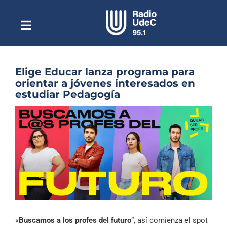
Saltar
al
contenido
Toggle
Escuchar Radio UdeC
Navigation
en vivo
Quiénes Somos
Elige Educar lanza programa para
orientar a jóvenes interesados en
Programación
estudiar Pedagogía
Podcast
Ver
imagen
Noticias
más
grande
Reportajes
Columnas
Música Clásica
Especiales
«
Buscamos a los profes del futuro
”, así comienza el spot