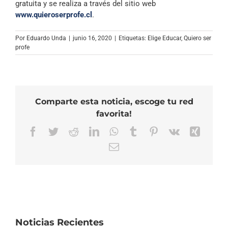
gratuita y se realiza a través del sitio web
www.quieroserprofe.cl
.
Por
Eduardo Unda
|
junio 16, 2020
|
Etiquetas:
Elige Educar
,
Quiero ser
profe
Comparte esta noticia, escoge tu red
favorita!
Facebook
Twitter
Reddit
LinkedIn
WhatsApp
Tumblr
Pinterest
Vk
Xing
Correo
electrónico
Noticias Recientes