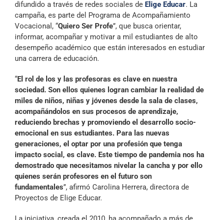
difundido a través de redes sociales de
Elige Educar
. La
Archivo Sonoro
campaña, es parte del Programa de Acompañamiento
Vocacional, “
Quiero Ser Profe
”, que busca orientar,
informar, acompañar y motivar a mil estudiantes de alto
desempeño académico que están interesados en estudiar
una carrera de educación.
“
El rol de los y las profesoras es clave en nuestra
sociedad. Son ellos quienes logran cambiar la realidad de
miles de niños, niñas y jóvenes desde la sala de clases,
acompañándolos en sus procesos de aprendizaje,
reduciendo brechas y promoviendo el desarrollo socio-
emocional en sus estudiantes. Para las nuevas
generaciones, el optar por una profesión que tenga
impacto social, es clave. Este tiempo de pandemia nos ha
demostrado que necesitamos nivelar la cancha y por ello
quienes serán profesores en el futuro son
fundamentales
”, afirmó Carolina Herrera, directora de
Proyectos de Elige Educar.
La iniciativa, creada el 2010, ha acompañado a más de