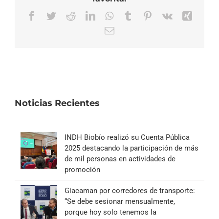
Facebook
Twitter
Reddit
LinkedIn
WhatsApp
Tumblr
Pinterest
Vk
Xing
Correo
electrónico
Noticias Recientes
INDH Biobío realizó su Cuenta Pública
2025 destacando la participación de más
de mil personas en actividades de
promoción
Giacaman por corredores de transporte:
“Se debe sesionar mensualmente,
porque hoy solo tenemos la