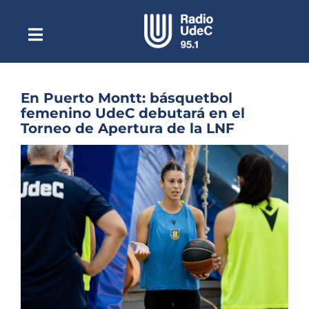
Saltar
al
contenido
Toggle
Escuchar Radio UdeC
Navigation
en vivo
Quiénes Somos
En Puerto Montt: básquetbol
femenino UdeC debutará en el
Programación
Torneo de Apertura de la LNF
Podcast
Ver
imagen
Noticias
más
grande
Reportajes
Columnas
Música Clásica
Especiales