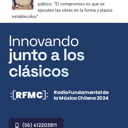
público: “El compromiso es que se
ejecuten las obras en la forma y plazos
establecidos”
Innovando
junto a los
clásicos
(56) 412203811