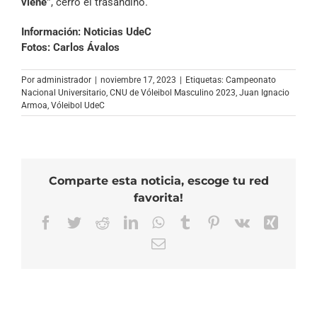
viene”
, cerró el trasandino.
Información: Noticias UdeC
Fotos: Carlos Ávalos
Por
administrador
|
noviembre 17, 2023
|
Etiquetas:
Campeonato
Nacional Universitario
,
CNU de Vóleibol Masculino 2023
,
Juan Ignacio
Armoa
,
Vóleibol UdeC
Comparte esta noticia, escoge tu red
favorita!
Facebook
Twitter
Reddit
LinkedIn
WhatsApp
Tumblr
Pinterest
Vk
Xing
Correo
electrónico