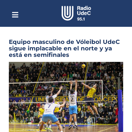
Saltar
al
contenido
Toggle
Escuchar Radio UdeC
Navigation
en vivo
Quiénes Somos
Equipo masculino de Vóleibol UdeC
sigue implacable en el norte y ya
Programación
está en semifinales
Podcast
Ver
imagen
Noticias
más
grande
Reportajes
Columnas
Música Clásica
Especiales