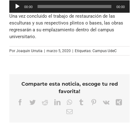
Reproductor
00:00
00:00
de
Una vez concluido el trabajo de restauración de las
audio
esculturas y sus respectivos plintos o bases, las obras
regresarán a su emplazamiento dentro del campus
universitario.
Por
Joaquin Urrutia
|
marzo 5, 2020
|
Etiquetas:
Campus UdeC
Comparte esta noticia, escoge tu red
favorita!
Facebook
Twitter
Reddit
LinkedIn
WhatsApp
Tumblr
Pinterest
Vk
Xing
Correo
electrónico