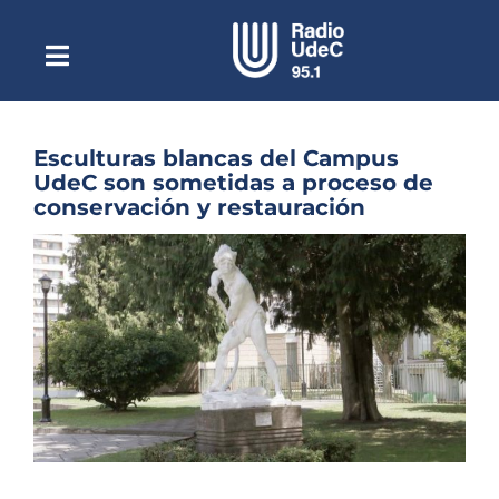
Saltar
al
contenido
Toggle
Escuchar Radio UdeC
Navigation
en vivo
Quiénes Somos
Esculturas blancas del Campus
UdeC son sometidas a proceso de
Programación
conservación y restauración
Podcast
Ver
imagen
Noticias
más
grande
Reportajes
Columnas
Música Clásica
Especiales