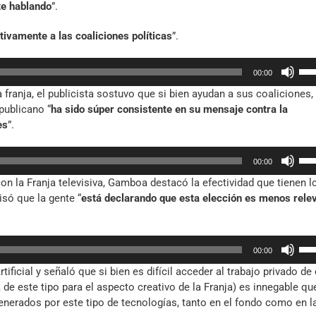
te hablando
”.
tivamente a las coaliciones políticas
”.
Util
00:00
las
 franja, el publicista sostuvo que si bien ayudan a sus coaliciones,
tec
publicano “
ha sido súper consistente en su mensaje contra la
de
es
”.
fle
arr
Util
par
00:00
las
aum
n la Franja televisiva, Gamboa destacó la efectividad que tienen l
tec
o
isó que la gente “
está declarando que esta elección es menos rele
de
dis
fle
el
arr
vol
Util
par
00:00
las
aum
rtificial y señaló que si bien es difícil acceder al trabajo privado de
tec
o
e este tipo para el aspecto creativo de la Franja) es innegable qu
de
dis
erados por este tipo de tecnologías, tanto en el fondo como en l
fle
el