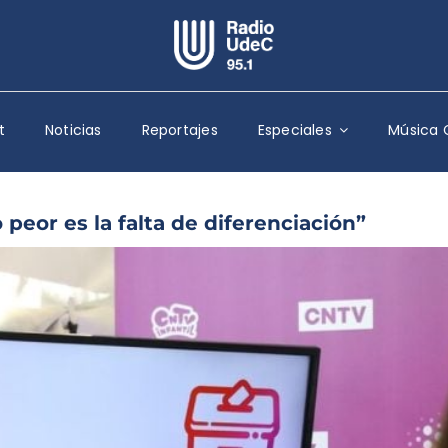
Escuchar Radio UdeC
en vivo
t
Noticias
Reportajes
Especiales
Música 
Quiénes Somos
Programación
Podcast
o peor es la falta de diferenciación”
Noticias
Reportajes
Columnas
Música Clásica
Especiales