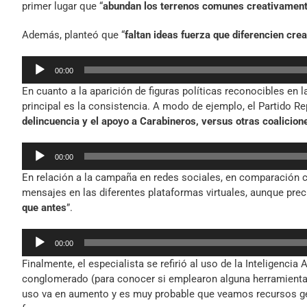
primer lugar que “
abundan los terrenos comunes creativamen
Además, planteó que “
faltan ideas fuerza que diferencien crea
Reproductor
00:00
de
En cuanto a la aparición de figuras políticas reconocibles en la
audio
principal es la consistencia. A modo de ejemplo, el Partido Re
delincuencia y el apoyo a Carabineros, versus otras coalicion
Reproductor
00:00
de
En relación a la campaña en redes sociales, en comparación co
audio
mensajes en las diferentes plataformas virtuales, aunque prec
que antes
”.
Reproductor
00:00
de
Finalmente, el especialista se refirió al uso de la Inteligencia A
audio
conglomerado (para conocer si emplearon alguna herramienta d
uso va en aumento y es muy probable que veamos recursos gen