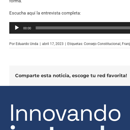
forma.
Escucha aquí la entrevista completa:
Reproductor
00:00
de
audio
Por
Eduardo Unda
|
abril 17, 2023
|
Etiquetas:
Consejo Constitucional
,
Franj
Comparte esta noticia, escoge tu red favorita!
Innovando