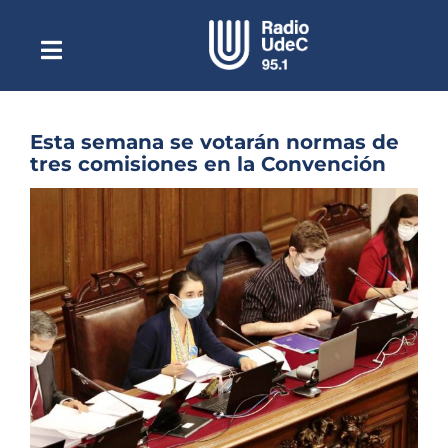
Saltar
al
contenido
Toggle
Escuchar Radio UdeC
Navigation
en vivo
Quiénes Somos
Esta semana se votarán normas de
tres comisiones en la Convención
Programación
Ver
Podcast
imagen
más
Noticias
grande
Reportajes
Columnas
Música Clásica
Especiales