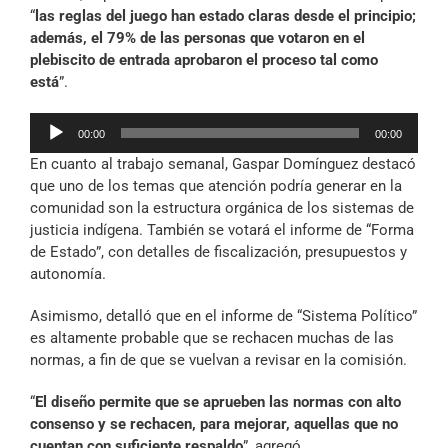
“
las reglas del juego han estado claras desde el principio;
además, el 79% de las personas que votaron en el
plebiscito de entrada aprobaron el proceso tal como
está
”.
Reproductor
00:00
00:00
de
En cuanto al trabajo semanal, Gaspar Domínguez destacó
audio
que uno de los temas que atención podría generar en la
comunidad son la estructura orgánica de los sistemas de
justicia indígena. También se votará el informe de “Forma
de Estado”, con detalles de fiscalización, presupuestos y
autonomía.
Asimismo, detalló que en el informe de “Sistema Político”
es altamente probable que se rechacen muchas de las
normas, a fin de que se vuelvan a revisar en la comisión.
“
El diseño permite que se aprueben las normas con alto
consenso y se rechacen, para mejorar, aquellas que no
cuentan con suficiente respaldo
”, agregó.