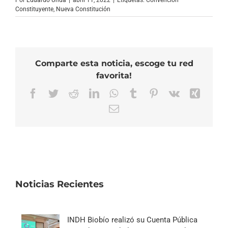
Por
Eduardo Unda
|
abril 11, 2022
|
Etiquetas:
Convención
Constituyente
,
Nueva Constitución
Comparte esta noticia, escoge tu red
favorita!
Facebook
Twitter
Reddit
LinkedIn
WhatsApp
Tumblr
Pinterest
Vk
Xing
Correo
electrónico
Noticias Recientes
INDH Biobío realizó su Cuenta Pública