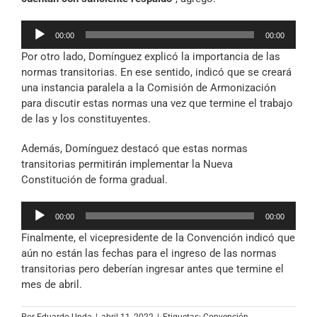
Reproductor
00:00
00:00
de
Por otro lado, Domínguez explicó la importancia de las
audio
normas transitorias. En ese sentido, indicó que se creará
una instancia paralela a la Comisión de Armonización
para discutir estas normas una vez que termine el trabajo
de las y los constituyentes.
Además, Domínguez destacó que estas normas
transitorias permitirán implementar la Nueva
Constitución de forma gradual.
Reproductor
00:00
00:00
de
Finalmente, el vicepresidente de la Convención indicó que
audio
aún no están las fechas para el ingreso de las normas
transitorias pero deberían ingresar antes que termine el
mes de abril.