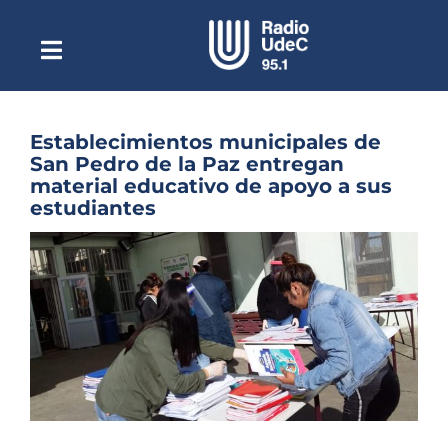
Saltar
al
contenido
Toggle
Escuchar Radio UdeC
Navigation
en vivo
Quiénes Somos
Establecimientos municipales de
San Pedro de la Paz entregan
Programación
material educativo de apoyo a sus
estudiantes
Podcast
Ver
Noticias
imagen
más
Reportajes
grande
Columnas
Música Clásica
Especiales