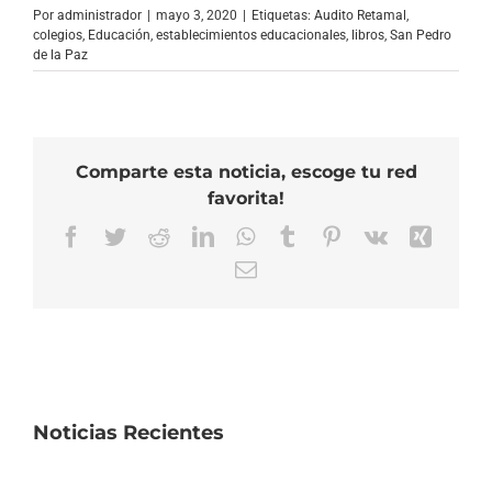
Por
administrador
|
mayo 3, 2020
|
Etiquetas:
Audito Retamal
,
colegios
,
Educación
,
establecimientos educacionales
,
libros
,
San Pedro
de la Paz
Comparte esta noticia, escoge tu red
favorita!
Facebook
Twitter
Reddit
LinkedIn
WhatsApp
Tumblr
Pinterest
Vk
Xing
Correo
electrónico
Noticias Recientes