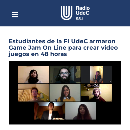
Saltar
al
contenido
Toggle
Escuchar Radio UdeC
Navigation
en vivo
Quiénes Somos
Estudiantes de la FI UdeC armaron
Game Jam On Line para crear video
Programación
juegos en 48 horas
Podcast
Ver
imagen
Noticias
más
grande
Reportajes
Columnas
Música Clásica
Especiales