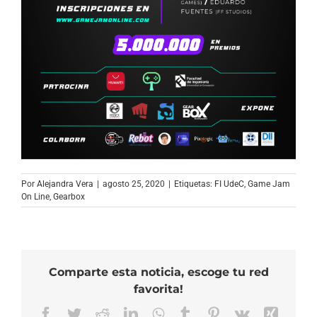
Por
Alejandra Vera
|
agosto 25, 2020
|
Etiquetas:
FI UdeC
,
Game Jam
On Line
,
Gearbox
Comparte esta noticia, escoge tu red
favorita!
Facebook
Twitter
Reddit
LinkedIn
WhatsApp
Tumblr
Pinterest
Vk
Xing