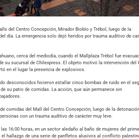
lls del Centro Concepción, Mirador Biobío y Trébol, luego de la
l día. La emergencia solo dejó heridos por trauma auditivo de car
cahuano, cerca del mediodía, cuando el Mallplaza Trébol fue evacua
de su sucursal de Chilexpress. El objeto motivó la intervención del
ó en el lugar la presencia de explosivos.
do desconocidos hicieron estallar cinco bombas de ruido en el se
or de su patio de comidas. La acción, que aún permanece sin
abajadores.
o de comidas del Mall del Centro Concepción, luego de la detonació
e personas con un trauma auditivo de carácter muy leve.
las 16:00 horas, en un sector aledaño al baño de mujeres del prime
el hallazgo de una serie de panfletos alusivos al conflicto palestin