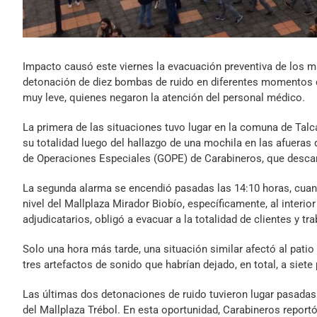
Impacto causó este viernes la evacuación preventiva de los ma
detonación de diez bombas de ruido en diferentes momentos de
muy leve, quienes negaron la atención del personal médico.
La primera de las situaciones tuvo lugar en la comuna de Tal
su totalidad luego del hallazgo de una mochila en las afueras 
de Operaciones Especiales (GOPE) de Carabineros, que descart
La segunda alarma se encendió pasadas las 14:10 horas, cuan
nivel del Mallplaza Mirador Biobío, específicamente, al interi
adjudicatarios, obligó a evacuar a la totalidad de clientes y tr
Solo una hora más tarde, una situación similar afectó al pati
tres artefactos de sonido que habrían dejado, en total, a siet
Las últimas dos detonaciones de ruido tuvieron lugar pasadas 
del Mallplaza Trébol. En esta oportunidad, Carabineros reportó 