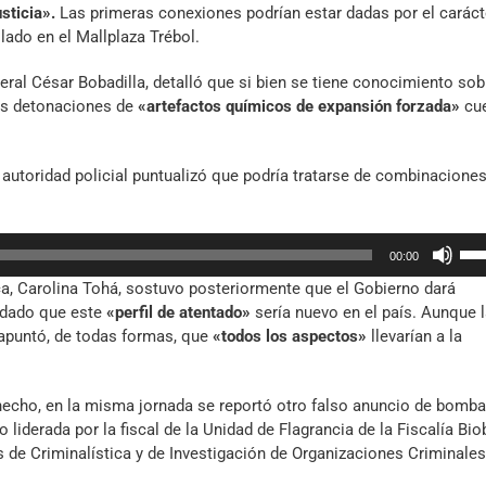
usticia».
Las primeras conexiones podrían estar dadas por el caráct
de
lado en el Mallplaza Trébol.
fle
arr
eneral César Bobadilla, detalló que si bien se tiene conocimiento sob
par
las detonaciones de
«artefactos químicos de expansión forzada»
cu
aum
o
dis
 autoridad policial puntualizó que podría tratarse de combinacione
el
vol
Util
00:00
las
lica, Carolina Tohá, sostuvo posteriormente que el Gobierno dará
tec
, dado que este
«perfil de atentado»
sería nuevo en el país. Aunque 
de
 apuntó, de todas formas, que
«todos los aspectos»
llevarían a la
fle
arr
par
hecho, en la misma jornada se reportó otro falso anuncio de bomba
aum
liderada por la fiscal de la Unidad de Flagrancia de la Fiscalía Bio
o
 de Criminalística y de Investigación de Organizaciones Criminales
dis
el