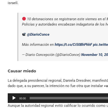
israelí.
10 detonaciones se registraron este viernes en el M
Policías y autoridades encabezan indagatoria de los 
@DiarioConce
Más información en
https://t.co/Ci50BhPhhF
pic.twit
— Diario Concepción (@DiarioConce)
November 10, 2
Causar miedo
La delegada presidencial regional, Daniela Dresdner, manifest
dado que, a su parecer, la intención no fue otra que instalar
«u
Reproductor
00:00
de
Aunque la autoridad regional evitó calificar lo ocurrido como 
audio