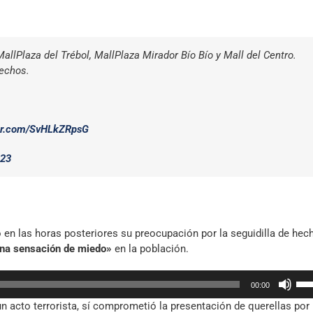
allPlaza del Trébol, MallPlaza Mirador Bío Bío y Mall del Centro.
hechos.
ter.com/SvHLkZRpsG
023
ó en las horas posteriores su preocupación por la seguidilla de hec
na sensación de miedo»
en la población.
Util
00:00
las
un acto terrorista, sí comprometió la presentación de querellas por 
tec