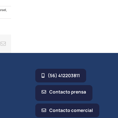
umen.
srael
,
ing
Correo
electrónico
(56) 412203811
Contacto prensa
Contacto comercial