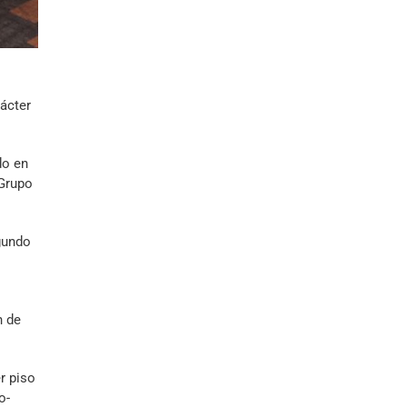
ácter
do en
 Grupo
gundo
n de
r piso
o-