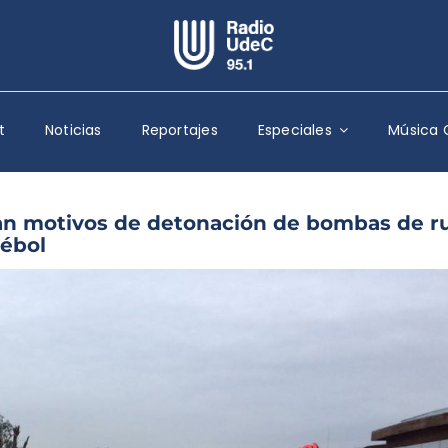
Escuchar Radio UdeC
en vivo
t
Noticias
Reportajes
Especiales
Música 
Quiénes Somos
Programación
Podcast
an motivos de detonación de bombas de r
rébol
Noticias
Reportajes
Columnas
Música Clásica
Especiales