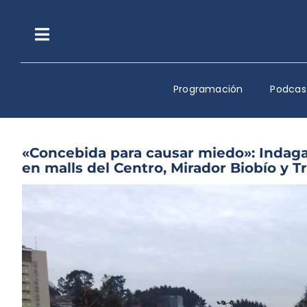
Saltar
al
contenido
Toggle
Navigation
Programación
Podcas
«Concebida para causar miedo»: Indag
en malls del Centro, Mirador Biobío y T
Ver
imagen
más
grande