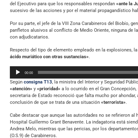
del Ejecutivo para que los responsables respondan
«ante la J
sucesivo de las acciones y por el material propagandístico hal
Por su parte, el jefe de la VIII Zona Carabineros del Biobío, g
panfletos alusivos al conflicto de Medio Oriente, ninguna de 
con adjudicatarios.
Respecto del tipo de elemento empleado en la explosiones, la
ácido muriático con otras sustancias»
.
Reproductor
00:00
de
Según
consigna T13
, la ministra del Interior y Seguridad Púb
audio
«atención»
y
«prioridad»
a lo ocurrido en el Gran Concepción
secretaria de Estado reconoció que falta mucho por ahondar,
conclusión de que se trata de una situación
«terrorista»
.
Cabe destacar que aunque las autoridades no se refirieron al 
Hospital Guillermo Grant Benavente. La indagatoria está siendo 
Andrea Melo, mientras que las pericias, por los departamentos
(O.S.9) de Carabineros.