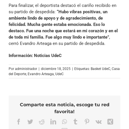
Para finalizar, el deportista destacó el cariño recibido en
su partido de despedida:
“Hubo vibras positivas, un
ambiente lindo de apoyo y de agradecimiento, de
felicidad. Mucha gente estaba emocionada. Eso lo
destaco. Fue una noche que estará en mi corazón y en el
de toda mi familia. Fue algo muy lindo e importante”
,
cerró Evandro Arteaga en su partido de despedida.
Información: Noticias UdeC
Por
administrador
|
diciembre 18, 2025
|
Etiquetas:
Basket UdeC
,
Casa
del Deporte
,
Evandro Arteaga
,
UdeC
Comparte esta noticia, escoge tu red
favorita!
Facebook
Twitter
Reddit
LinkedIn
WhatsApp
Tumblr
Pinterest
Vk
Xing