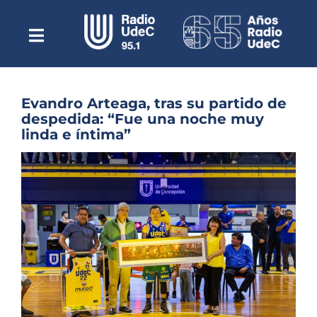
Saltar
al
contenido
Toggle
Escuchar Radio UdeC
Navigation
en vivo
Quiénes Somos
Evandro Arteaga, tras su partido de
despedida: “Fue una noche muy
Programación
linda e íntima”
Podcast
Ver
imagen
Noticias
más
grande
Reportajes
Columnas
Música Clásica
Especiales