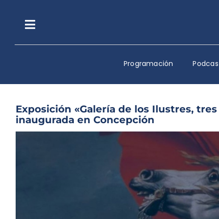
Saltar
al
contenido
Toggle
Navigation
Programación
Podcas
Exposición «Galería de los Ilustres, tre
inaugurada en Concepción
Ver
imagen
más
grande