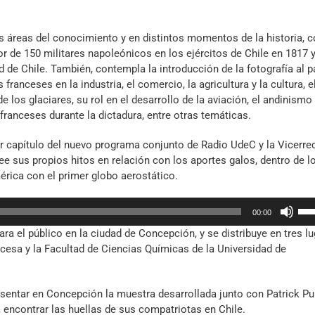
as áreas del conocimiento y en distintos momentos de la historia,
or de 150 militares napoleónicos en los ejércitos de Chile en 1817 
d de Chile. También, contempla la introducción de la fotografía al pa
ranceses en la industria, el comercio, la agricultura y la cultura, e
los glaciares, su rol en el desarrollo de la aviación, el andinismo 
 franceses durante la dictadura, entre otras temáticas.
er capítulo del nuevo programa conjunto de Radio UdeC y la Vicerre
see sus propios hitos en relación con los aportes galos, dentro de l
érica con el primer globo aerostático.
Util
00:00
las
a el público en la ciudad de Concepción, y se distribuye en tres l
tec
ancesa y la Facultad de Ciencias Químicas de la Universidad de
de
fle
arr
sentar en Concepción la muestra desarrollada junto con Patrick Pu
par
encontrar las huellas de sus compatriotas en Chile.
aum