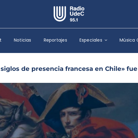
Escuchar Radio UdeC
en vivo
t
Noticias
Reportajes
Especiales
Música 
Quiénes Somos
Programación
Podcast
s siglos de presencia francesa en Chile» fue
Noticias
Reportajes
Columnas
Música Clásica
Especiales