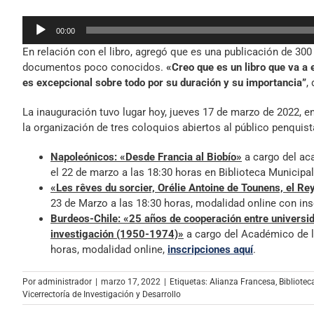
Reproductor
00:00
de
En relación con el libro, agregó que es una publicación de 300
audio
documentos poco conocidos.
«Creo que es un libro que va a
es excepcional sobre todo por su duración y su importancia”
,
La inauguración tuvo lugar hoy, jueves 17 de marzo de 2022, e
la organización de tres coloquios abiertos al público penquist
Napoleónicos: «Desde Francia al Biobío»
a cargo del ac
el 22 de marzo a las 18:30 horas en Biblioteca Municipa
«Les rêves du sorcier, Orélie Antoine de Tounens, el Re
23 de Marzo a las 18:30 horas, modalidad online con in
Burdeos-Chile: «25 años de cooperación entre universid
investigación (1950-1974)»
a cargo del Académico de l
horas, modalidad online,
inscripciones aquí
.
Por
administrador
|
marzo 17, 2022
|
Etiquetas:
Alianza Francesa
,
Bibliotec
Vicerrectoría de Investigación y Desarrollo