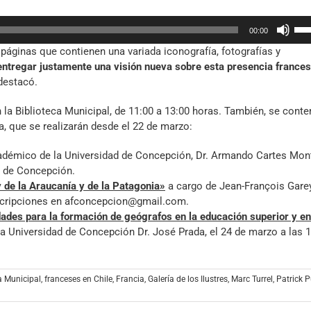
o
Util
dis
00:00
las
el
 páginas que contienen una variada iconografía, fotografías y
tec
vol
 entregar justamente una visión nueva sobre esta presencia france
de
 destacó.
fle
arr
n la Biblioteca Municipal, de 11:00 a 13:00 horas. También, se cont
par
a, que se realizarán desde el 22 de marzo:
aum
o
adémico de la Universidad de Concepción, Dr. Armando Cartes Mont
dis
l de Concepción.
el
y de la Araucanía y de la Patagonia»
a cargo de Jean-François Garey
vol
scripciones en
afconcepcion@gmail.com
.
ades para la formación de geógrafos en la educación superior y en
a Universidad de Concepción Dr. José Prada, el 24 de marzo a las 
a Municipal
,
franceses en Chile
,
Francia
,
Galería de los Ilustres
,
Marc Turrel
,
Patrick 