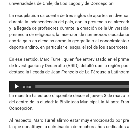
universidades de Chile, de Los Lagos y de Concepción.
La recopilación da cuenta de tres siglos de aportes en divers
durante la independencia del país, con la presencia de alreded
y la llegada de profesores durante la creación de la Universida
presencia de religiosas, la inserción de numerosos ciudadanos f
aporte galo en ciencias como la geografía o el conocimiento de 
deporte andino, en particular el esquí, el rol de los sacerdotes
En ese sentido, Marc Turrel, quien fue entrevistado en el prim
de Investigación y Desarrollo (VRID), detalló que la región po
destaca la llegada de Jean-François de La Pérouse a Latinoam
Reproductor
00:00
de
La muestra ha estado disponible desde el jueves 3 de marzo par
audio
del centro de la ciudad: la Biblioteca Municipal, la Alianza Fr
Concepción.
Al respecto, Marc Turrel afirmó estar muy emocionado por pre
la que constituye la culminación de muchos años dedicados a 