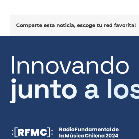
Comparte esta noticia, escoge tu red favorita!
Innovando
junto a lo