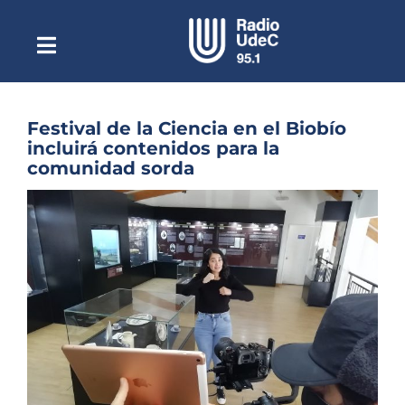
Saltar
al
contenido
Toggle
Escuchar Radio UdeC
Navigation
en vivo
Quiénes Somos
Festival de la Ciencia en el Biobío
incluirá contenidos para la
Programación
comunidad sorda
Podcast
Ver
imagen
Noticias
más
grande
Reportajes
Columnas
Música Clásica
Especiales