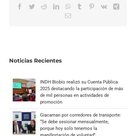
Facebook
Twitter
Reddit
LinkedIn
WhatsApp
Tumblr
Pinterest
Vk
Xing
Correo
electrónico
Noticias Recientes
INDH Biobío realizó su Cuenta Pública
2025 destacando la participación de más
de mil personas en actividades de
promoción
Giacaman por corredores de transporte:
“Se debe sesionar mensualmente,
porque hoy solo tenemos la
manifestación de voluntad”