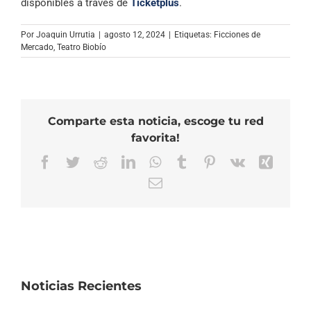
disponibles a través de
Ticketplus
.
Por
Joaquin Urrutia
|
agosto 12, 2024
|
Etiquetas:
Ficciones de
Mercado
,
Teatro Biobío
Comparte esta noticia, escoge tu red
favorita!
Facebook
Twitter
Reddit
LinkedIn
WhatsApp
Tumblr
Pinterest
Vk
Xing
Correo
electrónico
Noticias Recientes