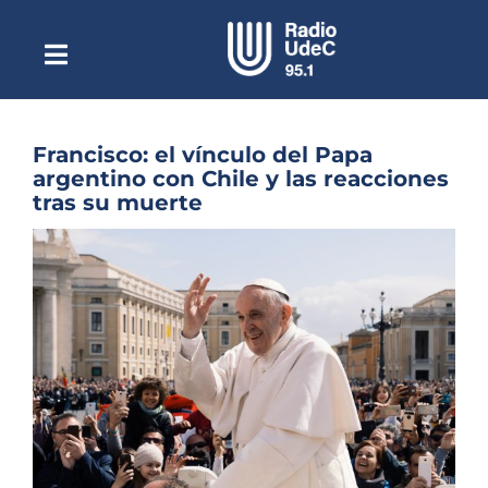
Saltar
al
contenido
Toggle
Escuchar Radio UdeC
Navigation
en vivo
Quiénes Somos
Francisco: el vínculo del Papa
argentino con Chile y las reacciones
Programación
tras su muerte
Podcast
Ver
imagen
Noticias
más
grande
Reportajes
Columnas
Música Clásica
Especiales