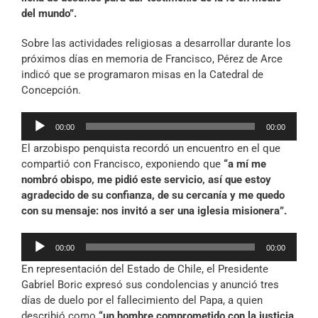
del mundo”.
Sobre las actividades religiosas a desarrollar durante los
próximos días en memoria de Francisco, Pérez de Arce
indicó que se programaron misas en la Catedral de
Concepción.
Reproductor
00:00
00:00
de
El arzobispo penquista recordó un encuentro en el que
audio
compartió con Francisco, exponiendo que
“a mí me
nombró obispo, me pidió este servicio, así que estoy
agradecido de su confianza, de su cercanía y me quedo
con su mensaje: nos invitó a ser una iglesia misionera”.
Reproductor
00:00
00:00
de
En representación del Estado de Chile, el Presidente
audio
Gabriel Boric expresó sus condolencias y anunció tres
días de duelo por el fallecimiento del Papa, a quien
describió como
“un hombre comprometido con la justicia