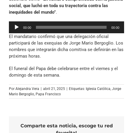
social, que luchó en toda su trayectoria contra las
inequidades del mundo”
.
Reproductor
00:00
00:00
de
El mandatario confirmó que una delegación oficial
audio
participará de las exequias de Jorge Mario Bergoglio. Los
nombres que integrarán dicha comitiva se definirán en las
próximas horas.
El funeral del Papa debe celebrarse entre el viernes y el
domingo de esta semana.
Por
Alejandra Vera
|
abril 21, 2025
|
Etiquetas:
Iglesia Católica
,
Jorge
Mario Bergoglio
,
Papa Francisco
Comparte esta noticia, escoge tu red
favorita!