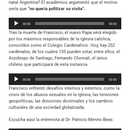
natal Argentina? El académico argumentó que el motivo
sería que
“no quería politizar su visita”.
Reproductor
00:00
00:00
de
Tras la muerte de Francisco, el nuevo Papa será elegido
audio
por los máximos responsables de la iglesia católica,
conocidos como el Colegio Cardenalicio. Hoy, hay 252
cardenales, de los cuales 135 pueden votar, entre ellos, el
Arzobispo de Santiago, Fernando Chomali, el único
chileno que participará de esta instancia.
Reproductor
00:00
00:00
de
Francisco enfrentó desafíos internos y externos, como la
audio
crisis de los abusos sexuales en la Iglesia, las tensiones
geopolíticas, las divisiones doctrinales y los cambios
culturales de una sociedad globalizada.
Escucha aquí la entrevista al Dr. Patricio Merino Beas: