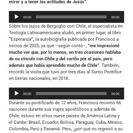
mirar y a tener las actitudes de Jesús”.
Reproductor
00:00
00:00
de
Sobre los lazos de Bergoglio con Chile, el especialista en
audio
Teología Latinoamericana aludió, en primer lugar, al libro
“
Esperanza
”,
la autobiografía publicada por Francisco a
inicios de 2025, ya que –según contó–,
“me impresionó
mucho ver que, por lo menos, en tres ocasiones hablaba
de su vínculo con Chile y del cariño por el país, pero
además que había aprendido mucho de Chile”
. También,
recordó la visita que tuvo por tres días al Sumo Pontífice
en tierras nacionales, en 2018.
Reproductor
00:00
00:00
de
Durante su pontificado de 12 años, Francisco recorrió 66
audio
naciones durante sus viajes apostólicos y, además de
Chile, estuvo en otros nueve países de América Latina y
el Caribe: Brasil, Ecuador, Bolivia, Paraguay, Cuba, México,
Colombia, Perú y Panamá. Pero, ¿por qué no regresó a su