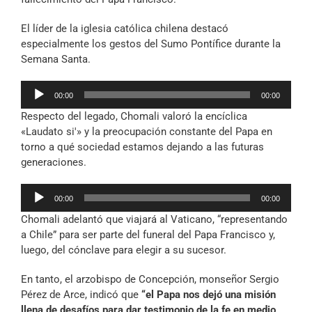
El líder de la iglesia católica chilena destacó
especialmente los gestos del Sumo Pontífice durante la
Semana Santa.
Reproductor
00:00
00:00
de
Respecto del legado, Chomali valoró la encíclica
audio
«Laudato si'» y la preocupación constante del Papa en
torno a qué sociedad estamos dejando a las futuras
generaciones.
Reproductor
00:00
00:00
de
Chomali adelantó que viajará al Vaticano, “representando
audio
a Chile” para ser parte del funeral del Papa Francisco y,
luego, del cónclave para elegir a su sucesor.
En tanto, el arzobispo de Concepción, monseñor Sergio
Pérez de Arce, indicó que
“el Papa nos dejó una misión
llena de desafíos para dar testimonio de la fe en medio