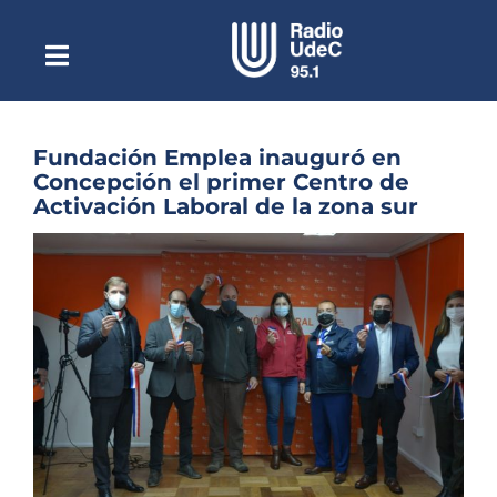
Saltar
al
contenido
Toggle
Escuchar Radio UdeC
Navigation
en vivo
Quiénes Somos
Fundación Emplea inauguró en
Concepción el primer Centro de
Programación
Activación Laboral de la zona sur
Podcast
Ver
imagen
Noticias
más
grande
Reportajes
Columnas
Música Clásica
Especiales