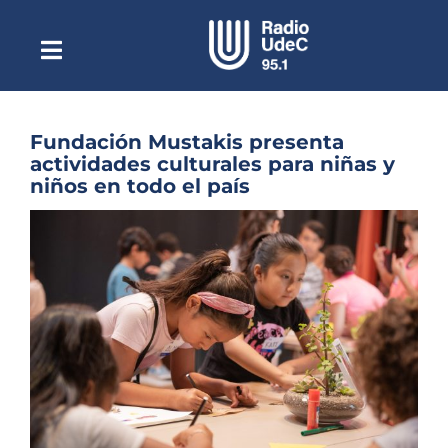
Saltar
al
contenido
Toggle
Escuchar Radio UdeC
Navigation
en vivo
Quiénes Somos
Fundación Mustakis presenta
actividades culturales para niñas y
Programación
niños en todo el país
Podcast
Ver
imagen
Noticias
más
grande
Reportajes
Columnas
Música Clásica
Especiales