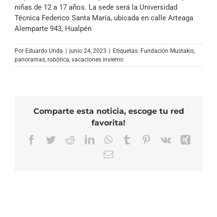
niñas de 12 a 17 años. La sede será la Universidad
Técnica Federico Santa María, ubicada en calle Arteaga
Alemparte 943, Hualpén
Por
Eduardo Unda
|
junio 24, 2023
|
Etiquetas:
Fundación Mustakis
,
panoramas
,
robótica
,
vacaciones invierno
Comparte esta noticia, escoge tu red
favorita!
Facebook
Twitter
Reddit
LinkedIn
WhatsApp
Tumblr
Pinterest
Vk
Xing
Correo
electrónico