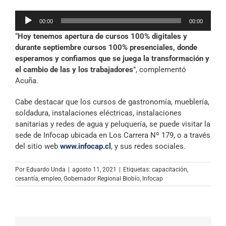
Reproductor
00:00
00:00
de
“
Hoy tenemos apertura de cursos 100% digitales y
audio
durante septiembre cursos 100% presenciales, donde
esperamos y confiamos que se juega la transformación y
el cambio de las y los trabajadores
”, complementó
Acuña.
Cabe destacar que los cursos de gastronomía, mueblería,
soldadura, instalaciones eléctricas, instalaciones
sanitarias y redes de agua y peluquería, se puede visitar la
sede de Infocap ubicada en Los Carrera Nº 179, o a través
del sitio web
www.infocap.cl
, y sus redes sociales.
Por
Eduardo Unda
|
agosto 11, 2021
|
Etiquetas:
capacitación
,
cesantía
,
empleo
,
Gobernador Regional Biobío
,
Infocap