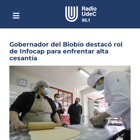
Saltar
al
contenido
Toggle
Escuchar Radio UdeC
Navigation
en vivo
Quiénes Somos
Gobernador del Biobío destacó rol
de Infocap para enfrentar alta
Programación
cesantía
Podcast
Ver
imagen
Noticias
más
grande
Reportajes
Columnas
Música Clásica
Especiales