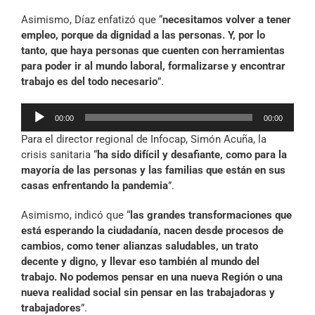
Asimismo, Díaz enfatizó que “
necesitamos volver a tener
empleo, porque da dignidad a las personas. Y, por lo
tanto, que haya personas que cuenten con herramientas
para poder ir al mundo laboral, formalizarse y encontrar
trabajo es del todo necesario
”.
Reproductor
00:00
00:00
de
Para el director regional de Infocap, Simón Acuña, la
audio
crisis sanitaria “
ha sido difícil y desafiante, como para la
mayoría de las personas y las familias que están en sus
casas enfrentando la pandemia
”.
Asimismo, indicó que “
las grandes transformaciones que
está esperando la ciudadanía, nacen desde procesos de
cambios, como tener alianzas saludables, un trato
decente y digno, y llevar eso también al mundo del
trabajo. No podemos pensar en una nueva Región o una
nueva realidad social sin pensar en las trabajadoras y
trabajadores
”.