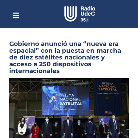
Saltar
al
contenido
Toggle
Escuchar Radio UdeC
Navigation
en vivo
Quiénes Somos
Gobierno anunció una “nueva era
espacial” con la puesta en marcha
Programación
de diez satélites nacionales y
acceso a 250 dispositivos
Podcast
internacionales
Noticias
Ver
imagen
Reportajes
más
grande
Columnas
Música Clásica
Especiales