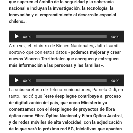
que superen el ámbito de la seguridad y la soberanía
nacional e incluyan la investigación, la tecnología, la
innovación y el emprendimiento al desarrollo espacial
chileno»
.
Reproductor
00:00
00:00
de
A su vez, el ministro de Bienes Nacionales, Julio Isamit,
audio
sostuvo que con estos datos
«podemos mejorar y crear
nuevos Visores Territoriales que acerquen y entreguen
más información a las personas y las familias»
.
Reproductor
00:00
00:00
de
La subsecretaria de Telecomunicaciones, Pamela Gidi, en
audio
tanto, indicó que
“este despliegue contribuye al proceso
de digitalización del país, que como Ministerio ya
comenzamos con el despliegue de proyectos de fibra
óptica como Fibra Óptica Nacional y Fibra Óptica Austral,
y de redes móviles de alta velocidad, con la adjudicación
de lo que será la próxima red 5G, iniciativas que apuntan