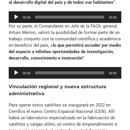
al desarrollo digital del país y de todos sus habitantes”
.
Reproductor
00:00
00:00
de
Por su parte, el Comandante en Jefe de la FACh, general
audio
Arturo Merino, valoró la posibilidad de formar parte de un
trabajo conjunto con la comunidad científica y académica
en beneficio del país,
«lo que permitirá acceder por medio
del espacio a infinitas oportunidades de investigación,
desarrollo, conocimiento e innovación”
.
Reproductor
00:00
00:00
de
audio
Vinculación regional y nueva estructura
administrativa
Para operar estos satélites se inaugurará en 2022 en
Cerrillos el nuevo Centro Espacial Nacional (CEN). Allí
habrá un laboratorio especializado en la fabricación de
satélites y cargas útiles; un centro de emprendimiento e