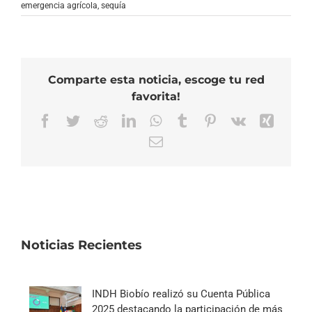
emergencia agrícola
,
sequía
Comparte esta noticia, escoge tu red
favorita!
Facebook
Twitter
Reddit
LinkedIn
WhatsApp
Tumblr
Pinterest
Vk
Xing
Correo
electrónico
Noticias Recientes
INDH Biobío realizó su Cuenta Pública
2025 destacando la participación de más