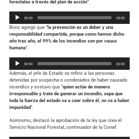
forestales a través del plan de acción
”.
Reproductor
00:00
00:00
de
Boric agregó que “
la prevención es un deber y una
audio
responsabilidad compartida, porque como hemos dicho
año tras año, el 99% de los incendios son por causa
humana
”.
Reproductor
00:00
00:00
de
Además, el jefe de Estado se refirió a las personas
audio
detenidas por sospecha o condenados de haber causado
incendios y sostuvo que “
quien actúe de manera
irresponsable y trate de generar un incendio, sepa que
toda la fuerza del estado va a caer sobre él, no va a haber
impunidad
”.
Asimismo, destacó la aprobación de la ley que crea el
Servicio Nacional Forestal, continuador de la Conaf.