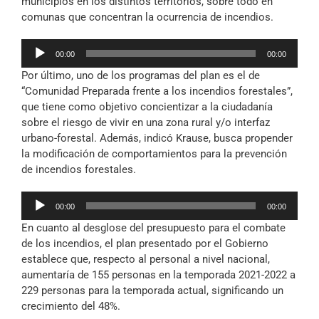
municipios en los distintos territorios, sobre todo en
comunas que concentran la ocurrencia de incendios.
Reproductor
00:00
00:00
de
Por último, uno de los programas del plan es el de
audio
“Comunidad Preparada frente a los incendios forestales”,
que tiene como objetivo concientizar a la ciudadanía
sobre el riesgo de vivir en una zona rural y/o interfaz
urbano-forestal. Además, indicó Krause, busca propender
la modificación de comportamientos para la prevención
de incendios forestales.
Reproductor
00:00
00:00
de
En cuanto al desglose del presupuesto para el combate
audio
de los incendios, el plan presentado por el Gobierno
establece que, respecto al personal a nivel nacional,
aumentaría de 155 personas en la temporada 2021-2022 a
229 personas para la temporada actual, significando un
crecimiento del 48%.