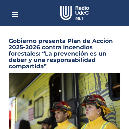
Saltar
al
contenido
Toggle
Escuchar Radio UdeC
Navigation
en vivo
Quiénes Somos
Gobierno presenta Plan de Acción
2025-2026 contra incendios
Programación
forestales: “La prevención es un
deber y una responsabilidad
Podcast
compartida”
Noticias
Ver
imagen
Reportajes
más
grande
Columnas
Música Clásica
Especiales