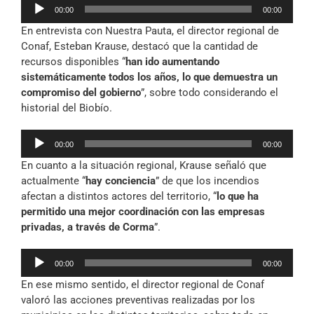
Reproductor
00:00
00:00
de
En entrevista con Nuestra Pauta, el director regional de
audio
Conaf, Esteban Krause, destacó que la cantidad de
recursos disponibles “
han ido aumentando
sistemáticamente todos los años, lo que demuestra un
compromiso del gobierno
”, sobre todo considerando el
historial del Biobío.
Reproductor
00:00
00:00
de
En cuanto a la situación regional, Krause señaló que
audio
actualmente “
hay conciencia
” de que los incendios
afectan a distintos actores del territorio, “
lo que ha
permitido una mejor coordinación con las empresas
privadas, a través de Corma
”.
Reproductor
00:00
00:00
de
En ese mismo sentido, el director regional de Conaf
audio
valoró las acciones preventivas realizadas por los