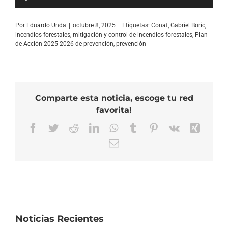
de
audio
Por
Eduardo Unda
|
octubre 8, 2025
|
Etiquetas:
Conaf
,
Gabriel Boric
,
incendios forestales
,
mitigación y control de incendios forestales
,
Plan
de Acción 2025-2026 de prevención
,
prevención
Comparte esta noticia, escoge tu red
favorita!
Facebook
Twitter
Reddit
LinkedIn
WhatsApp
Tumblr
Pinterest
Vk
Xing
Correo
electrónico
Noticias Recientes