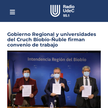
Saltar
al
contenido
Toggle
Escuchar Radio UdeC
Navigation
en vivo
Quiénes Somos
Gobierno Regional y universidades
del Cruch Biobío-Ñuble firman
Programación
convenio de trabajo
Podcast
Ver
imagen
Noticias
más
grande
Reportajes
Columnas
Música Clásica
Especiales