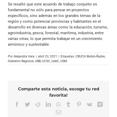
Se resaltó que este acuerdo de trabajo conjunto es
fundamental no sólo para pensar en proyectos
específicos, sino además en los grandes temas de la
región y como potenciar provincias y habitantes en el
desarrollo en diversas áreas como la educación, turismo,
agroindustria, pesca, forestal, marítima, industria, entre
varias otras, lo que permita trabajar en un crecimiento
armónico y sustentable.
Por
Alejandra Vera
|
abril 23, 2021
|
Etiquetas:
CRUCH Biobío-Ñuble
,
Gobierno Regional
,
UBB
,
UCSC
,
UdeC
,
USM
Comparte esta noticia, escoge tu red
favorita!
Facebook
Twitter
Reddit
LinkedIn
WhatsApp
Tumblr
Pinterest
Vk
Xing
Correo