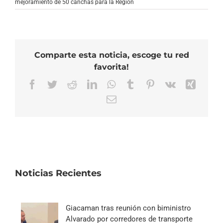
mejoramiento de 50 canchas para la Región
Comparte esta noticia, escoge tu red
favorita!
Facebook
Twitter
Reddit
LinkedIn
WhatsApp
Tumblr
Pinterest
Vk
Xing
Correo
electrónico
Noticias Recientes
Giacaman tras reunión con biministro
Alvarado por corredores de transporte