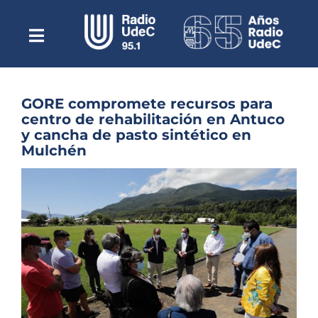
Saltar
al
contenido
Toggle
Escuchar Radio UdeC
Navigation
en vivo
Quiénes Somos
GORE compromete recursos para
centro de rehabilitación en Antuco
Programación
y cancha de pasto sintético en
Mulchén
Podcast
Ver
Noticias
imagen
más
Reportajes
grande
Columnas
Música Clásica
Especiales