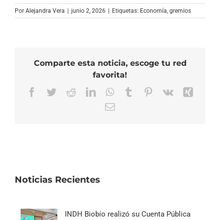
Por
Alejandra Vera
|
junio 2, 2026
|
Etiquetas:
Economía
,
gremios
Comparte esta noticia, escoge tu red
favorita!
Facebook
Twitter
Reddit
LinkedIn
WhatsApp
Tumblr
Pinterest
Vk
Xing
Correo
electrónico
Noticias Recientes
INDH Biobío realizó su Cuenta Pública