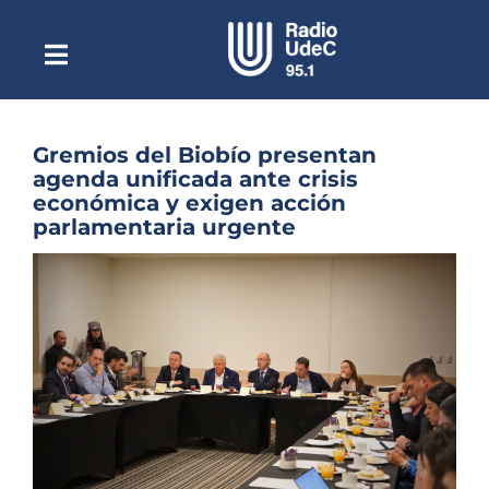
Saltar
al
contenido
Toggle
Escuchar Radio UdeC
Navigation
en vivo
Quiénes Somos
Gremios del Biobío presentan
agenda unificada ante crisis
Programación
económica y exigen acción
parlamentaria urgente
Podcast
Ver
Noticias
imagen
más
Reportajes
grande
Columnas
Música Clásica
Especiales