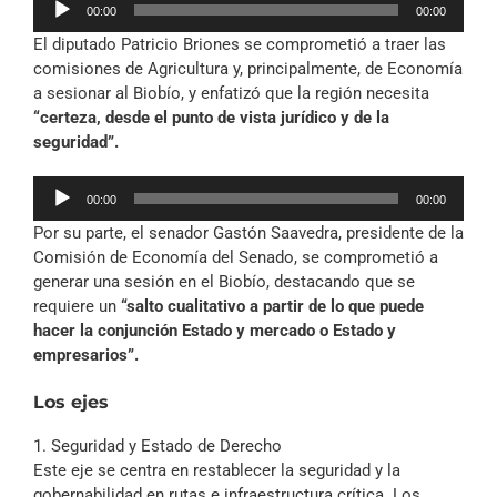
00:00
00:00
de
El diputado Patricio Briones se comprometió a traer las
audio
comisiones de Agricultura y, principalmente, de Economía
a sesionar al Biobío, y enfatizó que la región necesita
“certeza, desde el punto de vista jurídico y de la
seguridad”.
Reproductor
00:00
00:00
de
Por su parte, el senador Gastón Saavedra, presidente de la
audio
Comisión de Economía del Senado, se comprometió a
generar una sesión en el Biobío, destacando que se
requiere un
“salto cualitativo a partir de lo que puede
hacer la conjunción Estado y mercado o Estado y
empresarios”.
Los ejes
1. Seguridad y Estado de Derecho
Este eje se centra en restablecer la seguridad y la
gobernabilidad en rutas e infraestructura crítica. Los